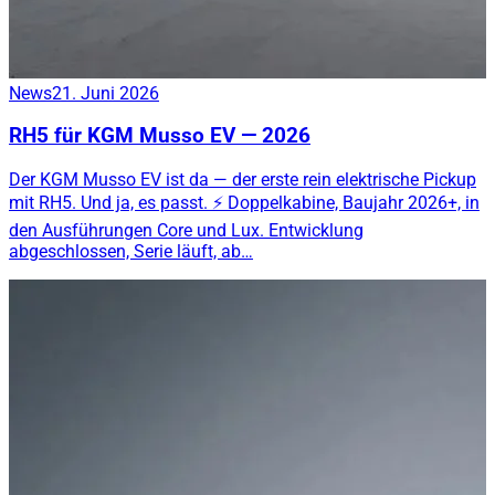
News
21. Juni 2026
RH5 für KGM Musso EV — 2026
Der KGM Musso EV ist da — der erste rein elektrische Pickup
mit RH5. Und ja, es passt. ⚡ Doppelkabine, Baujahr 2026+, in
den Ausführungen Core und Lux. Entwicklung
abgeschlossen, Serie läuft, ab…