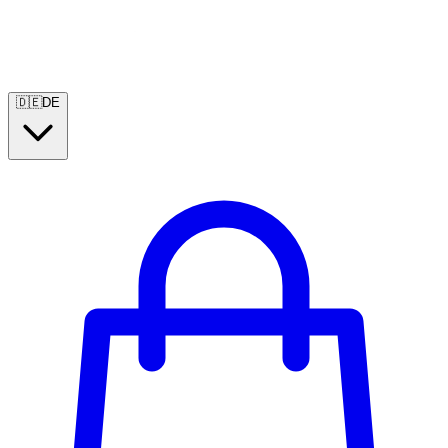
🇩🇪
DE