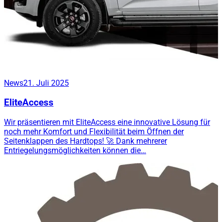
News
21. Juli 2025
EliteAccess
Wir präsentieren mit EliteAccess eine innovative Lösung für
noch mehr Komfort und Flexibilität beim Öffnen der
Seitenklappen des Hardtops! 🚀 Dank mehrerer
Entriegelungsmöglichkeiten können die…