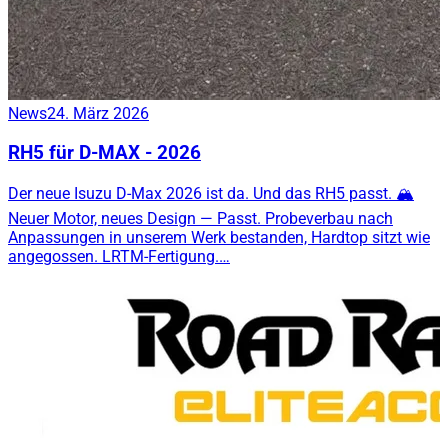
News
24. März 2026
RH5 für D-MAX - 2026
Der neue Isuzu D-Max 2026 ist da. Und das RH5 passt. 🏔️
Neuer Motor, neues Design — Passt. Probeverbau nach
Anpassungen in unserem Werk bestanden, Hardtop sitzt wie
angegossen. LRTM-Fertigung.…