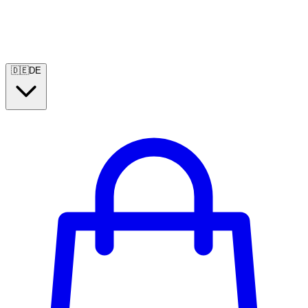
🇩🇪
DE