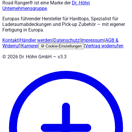
Road Ranger® ist eine Marke der
Dr. Höhn
Unternehmensgruppe
.
Europas führender Hersteller für Hardtops, Spezialist für
Laderaumabdeckungen und Pick-up Zubehör — mit eigener
Fertigung in Europa.
Kontakt
|
Händler werden
|
Datenschutz
|
Impressum
|
AGB
&
Widerruf
|
Karriere
|
|
Vertrag widerrufen
🍪
Cookie-Einstellungen
©
2026
Dr. Höhn GmbH — v
3.3