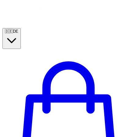
🇩🇪
DE