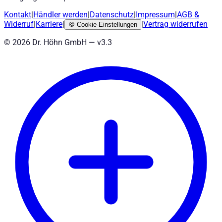
Kontakt
|
Händler werden
|
Datenschutz
|
Impressum
|
AGB
&
Widerruf
|
Karriere
|
|
Vertrag widerrufen
🍪
Cookie-Einstellungen
©
2026
Dr. Höhn GmbH — v
3.3