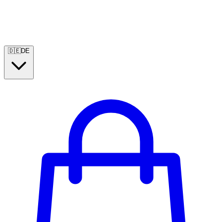
🇩🇪
DE