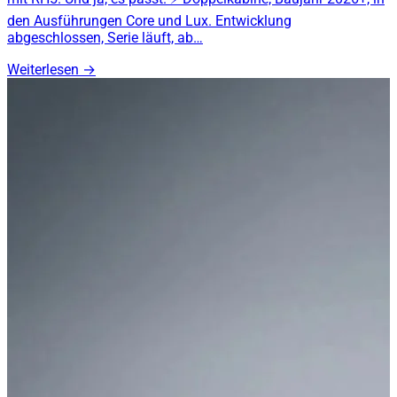
den Ausführungen Core und Lux. Entwicklung
abgeschlossen, Serie läuft, ab…
Weiterlesen
→