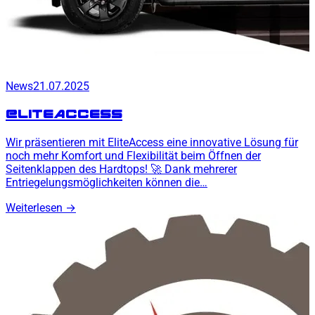
News
21.07.2025
EliteAccess
Wir präsentieren mit EliteAccess eine innovative Lösung für
noch mehr Komfort und Flexibilität beim Öffnen der
Seitenklappen des Hardtops! 🚀 Dank mehrerer
Entriegelungsmöglichkeiten können die…
Weiterlesen
→