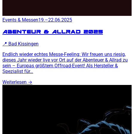
Events & Messen
19.–22.06.2025
Abenteur & Allrad 2025
📍
Bad Kissingen
Endlich wieder echtes Messe-Feeling: Wir freuen uns riesig,
dieses Jahr wieder live vor Ort auf der Abenteuer & Allrad zu
sein – Europas größtem Offroad-Event! Als Hersteller &
Spezialist für…
Weiterlesen
→