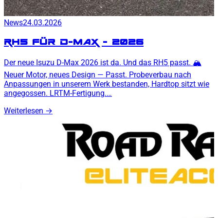
News
24.03.2026
RH5 für D-MAX - 2026
Der neue Isuzu D-Max 2026 ist da. Und das RH5 passt. 🏔️
Neuer Motor, neues Design — Passt. Probeverbau nach
Anpassungen in unserem Werk bestanden, Hardtop sitzt wie
angegossen. LRTM-Fertigung.…
Weiterlesen
→