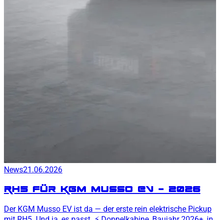
News
21.06.2026
RH5 für KGM Musso EV — 2026
Der KGM Musso EV ist da — der erste rein elektrische Pickup
mit RH5. Und ja, es passt. ⚡ Doppelkabine, Baujahr 2026+, in