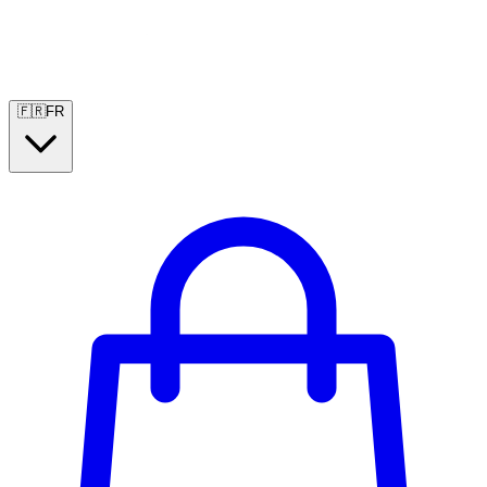
🇫🇷
FR