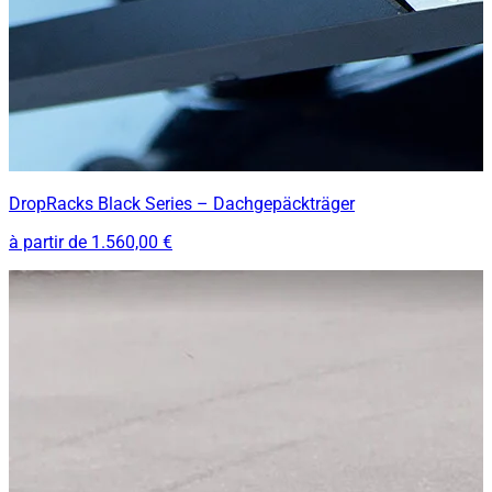
DropRacks Black Series – Dachgepäckträger
à partir de
1.560,00 €