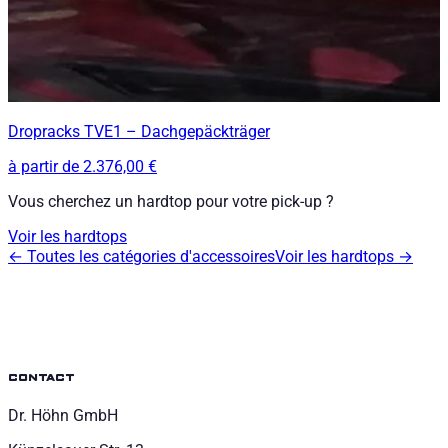
Dropracks TVE1 – Dachgepäckträger
à partir de
2.376,00 €
Vous cherchez un hardtop pour votre pick-up ?
Voir les hardtops
←
Toutes les catégories d'accessoires
Voir les hardtops
→
contact
Dr. Höhn GmbH