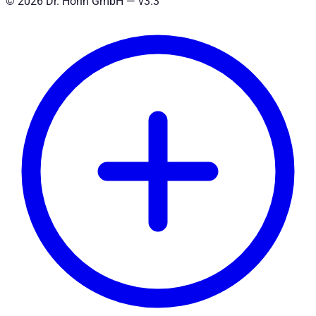
©
2026
Dr. Höhn GmbH — v
3.3