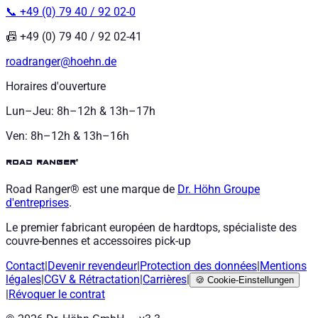
📞 +49 (0) 79 40 / 92 02-0
📠 +49 (0) 79 40 / 92 02-41
roadranger@hoehn.de
Horaires d'ouverture
Lun–Jeu: 8h–12h & 13h–17h
Ven: 8h–12h & 13h–16h
road ranger®
Road Ranger® est une marque de
Dr. Höhn
Groupe
d'entreprises
.
Le premier fabricant européen de hardtops, spécialiste des
couvre-bennes et accessoires pick-up
Contact
|
Devenir revendeur
|
Protection des données
|
Mentions
légales
|
CGV
&
Rétractation
|
Carrières
|
🍪
Cookie-Einstellungen
|
Révoquer le contrat