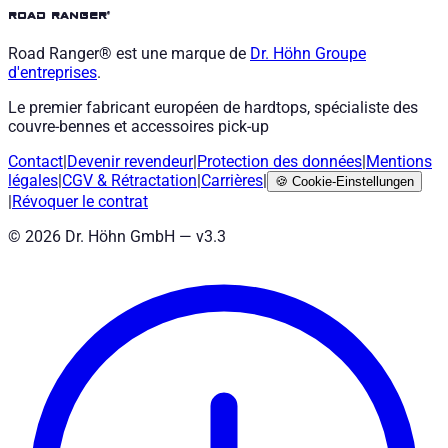
road ranger®
Road Ranger® est une marque de
Dr. Höhn
Groupe
d'entreprises
.
Le premier fabricant européen de hardtops, spécialiste des
couvre-bennes et accessoires pick-up
Contact
|
Devenir revendeur
|
Protection des données
|
Mentions
légales
|
CGV
&
Rétractation
|
Carrières
|
🍪
Cookie-Einstellungen
|
Révoquer le contrat
©
2026
Dr. Höhn GmbH — v
3.3