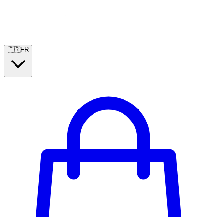
🇫🇷
FR