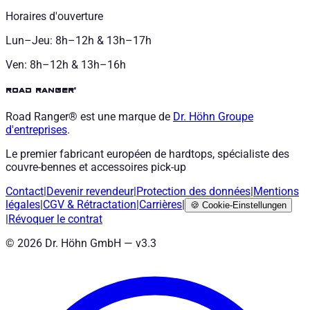
Horaires d'ouverture
Lun–Jeu: 8h–12h & 13h–17h
Ven: 8h–12h & 13h–16h
road ranger®
Road Ranger® est une marque de
Dr. Höhn
Groupe
d'entreprises
.
Le premier fabricant européen de hardtops, spécialiste des
couvre-bennes et accessoires pick-up
Contact
|
Devenir revendeur
|
Protection des données
|
Mentions
légales
|
CGV
&
Rétractation
|
Carrières
|
🍪
Cookie-Einstellungen
|
Révoquer le contrat
©
2026
Dr. Höhn GmbH — v
3.3