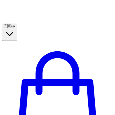
🇫🇷
FR