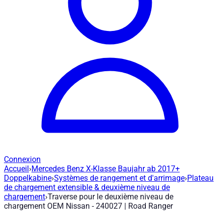
Connexion
Accueil
›
Mercedes Benz X-Klasse Baujahr ab 2017+
Traverse pour le deuxième niveau de c
Doppelkabine
›
Systèmes de rangement et d'arrimage
›
Plateau
de chargement extensible & deuxième niveau de
chargement
›
Traverse pour le deuxième niveau de
Réf. article
:
240027
|
Marque
: Road Ranger® |
Fabricant
:
Road
chargement OEM Nissan - 240027 | Road Ranger
Le panneau de plancher intermédiaire en bois, une deuxième su