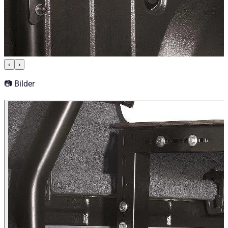
Kategorien
Accessoires de Pick-up
Systèmes de rangement et d'arrimage
Plateau de chargement extensible & deuxième niveau de
‹
›
📷 Bilder