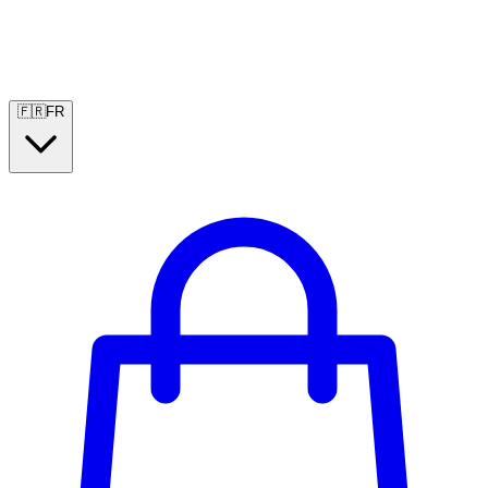
🇫🇷
FR