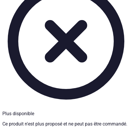
Caractéristiques techniques
Poids net
:
4.4
kg
Poids brut
:
5.6
kg
Temps d'installation
:
2
Prix à partir de
:
294,84
€
TTC
Plus disponible
Ce produit n'est plus proposé et ne peut pas être commandé.