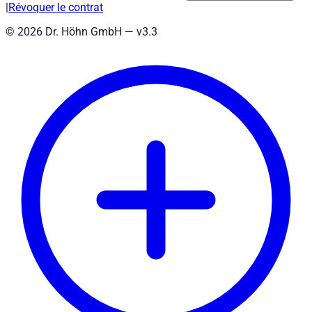
|
Révoquer le contrat
©
2026
Dr. Höhn GmbH — v
3.3