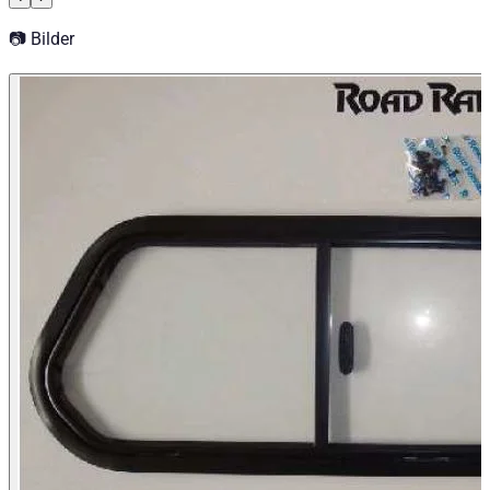
📷 Bilder