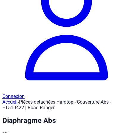
Connexion
Accueil
›
Pièces détachées Hardtop - Couverture Abs -
Pièces détachées Hardtop - Couverture
ET510422 | Road Ranger
Diaphragme Abs
Réf. article
:
ET510422
|
Marque
: Road Ranger® |
Fabricant
:
Ro
Pièce détachée pour Road Ranger Hardtop - Couverture Abs -