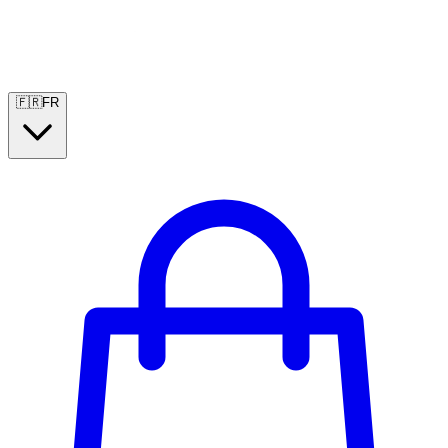
🇫🇷
FR