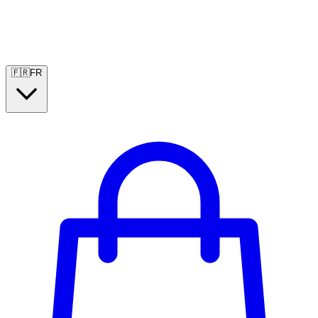
🇫🇷
FR