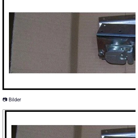
Caractéristiques techniques
Variantes de configuration
:
1
Prix à partir de
:
43,20
€
TTC
📷 Bilder