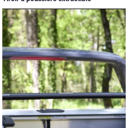
Caractéristiques techniques
Poids net
:
30
kg
Poids brut
:
30
kg
Temps d'installation
:
120
Variantes de configuration
:
2
Partenaire d'installation requis
:
Oui
Prix à partir de
:
800,00
€
TTC
Options de configuration
Ce produit peut être configuré individuellement avec 1 options 
Plate-forme de chargement extensible
Double zone de chargement
— Cette extension intelligent
Standard
Compatibilité véhicule