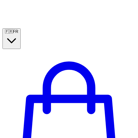
🇫🇷
FR