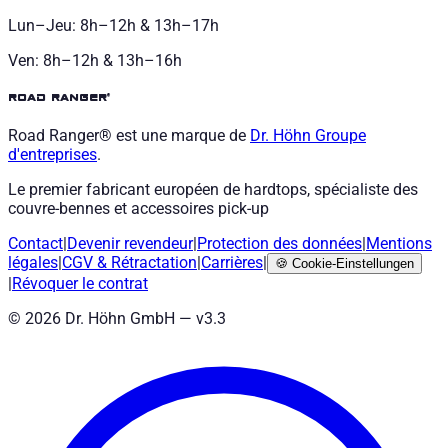
Lun–Jeu: 8h–12h & 13h–17h
Ven: 8h–12h & 13h–16h
road ranger®
Road Ranger® est une marque de
Dr. Höhn
Groupe
d'entreprises
.
Le premier fabricant européen de hardtops, spécialiste des
couvre-bennes et accessoires pick-up
Contact
|
Devenir revendeur
|
Protection des données
|
Mentions
légales
|
CGV
&
Rétractation
|
Carrières
|
🍪
Cookie-Einstellungen
|
Révoquer le contrat
©
2026
Dr. Höhn GmbH — v
3.3