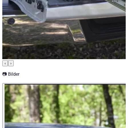
‹
›
📷 Bilder