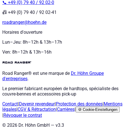
📞 +49 (0) 79 40 / 92 02-0
📠 +49 (0) 79 40 / 92 02-41
roadranger@hoehn.de
Horaires d'ouverture
Lun–Jeu: 8h–12h & 13h–17h
Ven: 8h–12h & 13h–16h
road ranger®
Road Ranger® est une marque de
Dr. Höhn
Groupe
d'entreprises
.
Le premier fabricant européen de hardtops, spécialiste des
couvre-bennes et accessoires pick-up
Contact
|
Devenir revendeur
|
Protection des données
|
Mentions
légales
|
CGV
&
Rétractation
|
Carrières
|
🍪
Cookie-Einstellungen
|
Révoquer le contrat
©
2026
Dr. Höhn GmbH — v
3.3