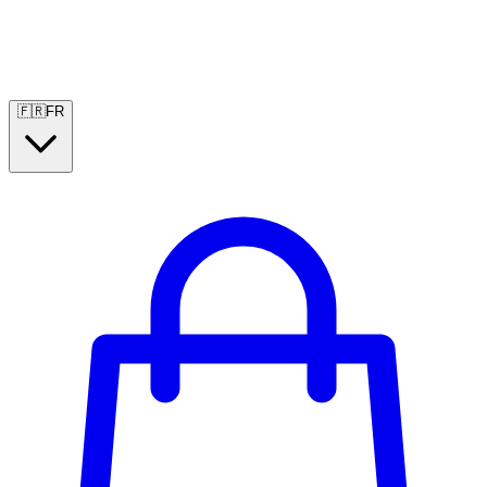
🇫🇷
FR