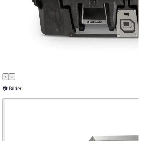
‹
›
📷 Bilder