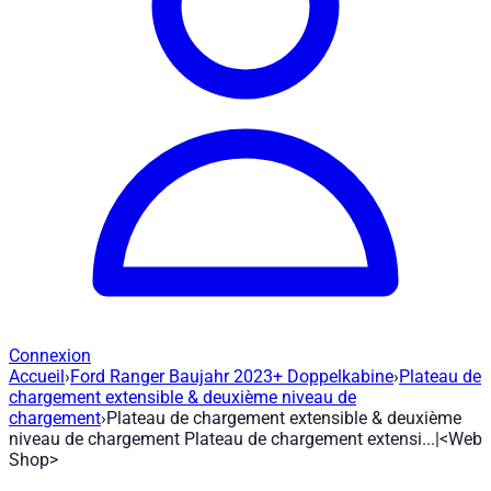
Connexion
Accueil
›
Ford Ranger Baujahr 2023+ Doppelkabine
›
Plateau de
Plateau de chargement extensible & deu
chargement extensible & deuxième niveau de
chargement
›
Plateau de chargement extensible & deuxième
niveau de chargement Plateau de chargement extensi...|<Web
Réf. article
:
H1573
|
Marque
: Road Ranger® |
Fabricant
:
Road 
Shop>
Extensions de plateau avec système de tiroirs Rendez votre surf