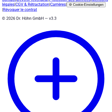
légales
|
CGV
&
Rétractation
|
Carrières
|
🍪
Cookie-Einstellungen
|
Révoquer le contrat
©
2026
Dr. Höhn GmbH — v
3.3