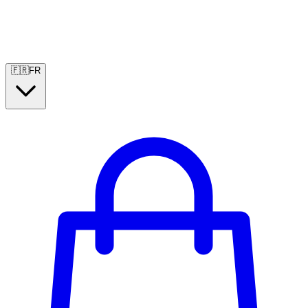
🇫🇷
FR