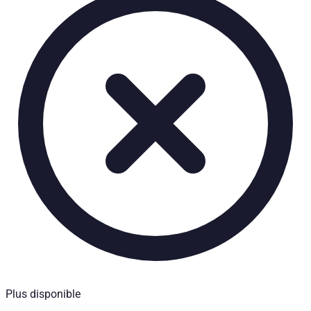
Caractéristiques techniques
Poids net
:
52
kg
Poids brut
:
55
kg
Temps d'installation
:
90
Partenaire d'installation requis
:
Oui
Prix à partir de
:
746,00
€
TTC
Compatibilité véhicule
Compatible avec
Nissan Navara (NP300) Baujahr ab 2007 - 2009 Doppelk
Kategorien
Accessoires de Pick-up
Plateau de chargement extensible & deuxième niveau de
Plus disponible