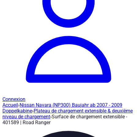
Connexion
Accueil
›
Nissan Navara (NP300) Baujahr ab 2007 - 2009
Surface de chargement extensible - 401
Doppelkabine
›
Plateau de chargement extensible & deuxième
niveau de chargement
›
Surface de chargement extensible -
401589 | Road Ranger
Réf. article
:
401589
|
Marque
: Road Ranger® |
Fabricant
:
Road
Extension du plancher de chargement jusqu'à 75% et verrouill