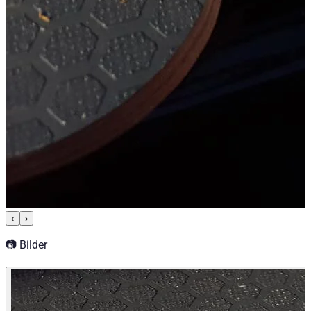
‹
›
📷 Bilder