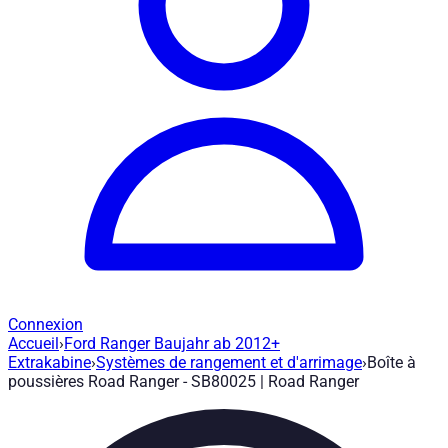
Connexion
Accueil
›
Ford Ranger Baujahr ab 2012+
Boîte à poussières Road Ranger - SB80
Extrakabine
›
Systèmes de rangement et d'arrimage
›
Boîte à
poussières Road Ranger - SB80025 | Road Ranger
Réf. article
:
SB80025
|
Marque
: Road Ranger® |
Fabricant
:
Roa
Boîte à poussière Road Ranger - SB80025