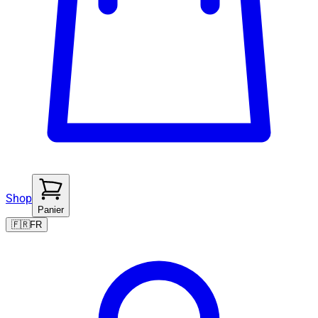
Shop
Panier
🇫🇷
FR