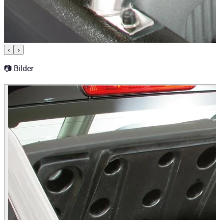
‹
›
📷 Bilder