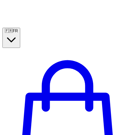
🇫🇷
FR