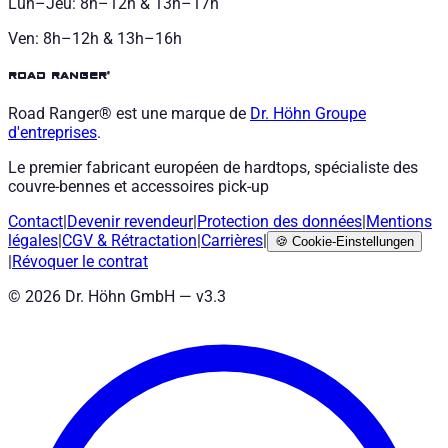
Lun–Jeu: 8h–12h & 13h–17h
Ven: 8h–12h & 13h–16h
road ranger®
Road Ranger® est une marque de
Dr. Höhn
Groupe
d'entreprises
.
Le premier fabricant européen de hardtops, spécialiste des
couvre-bennes et accessoires pick-up
Contact
|
Devenir revendeur
|
Protection des données
|
Mentions
légales
|
CGV
&
Rétractation
|
Carrières
|
🍪
Cookie-Einstellungen
|
Révoquer le contrat
©
2026
Dr. Höhn GmbH — v
3.3