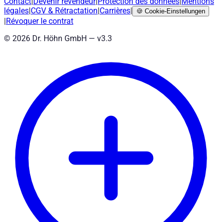
Contact
|
Devenir revendeur
|
Protection des données
|
Mentions
légales
|
CGV
&
Rétractation
|
Carrières
|
🍪
Cookie-Einstellungen
|
Révoquer le contrat
©
2026
Dr. Höhn GmbH — v
3.3