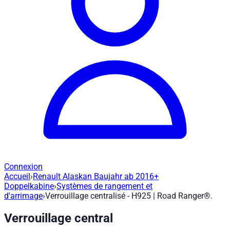
Connexion
Accueil
›
Renault Alaskan Baujahr ab 2016+
Verrouillage centralisé - H925 | Road Ra
Doppelkabine
›
Systèmes de rangement et
d'arrimage
›
Verrouillage centralisé - H925 | Road Ranger®.
Réf. article
:
H925
|
Marque
: Road Ranger® |
Fabricant
:
Road R
Verrouillage central
Verrouillage centralisé du hayon sur le pick-up - Renault Alas