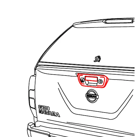
Caractéristiques techniques
Poids net
:
2
kg
Poids brut
:
2
kg
Variantes de configuration
:
1
Partenaire d'installation requis
:
Oui
Prix à partir de
:
149,00
€
TTC
Compatibilité véhicule
Compatible avec
Renault Alaskan Baujahr ab 2016+ Doppelkabine
Kategorien
Accessoires de Pick-up
Systèmes de rangement et d'arrimage