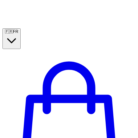
🇫🇷
FR