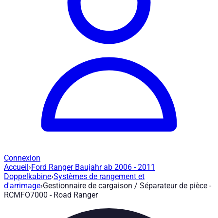
Connexion
Accueil
›
Ford Ranger Baujahr ab 2006 - 2011
Gestionnaire de cargaison / Séparateur
Doppelkabine
›
Systèmes de rangement et
d'arrimage
›
Gestionnaire de cargaison / Séparateur de pièce -
RCMFO7000 - Road Ranger
Réf. article
:
RCMFO7000
|
Marque
: Road Ranger® |
Fabricant
:
Gestionnaire de chargement / Séparateur d'espace pour Roll-N