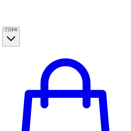
🇫🇷
FR