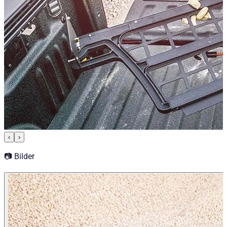
‹
›
📷 Bilder