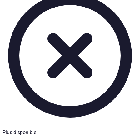
Caractéristiques techniques
Poids net
:
4
kg
Poids brut
:
4
kg
Partenaire d'installation requis
:
Oui
Prix à partir de
:
350,30
€
TTC
Compatibilité véhicule
Compatible avec
Ford Ranger Baujahr ab 2006 - 2011 Doppelkabine
Mazda BT-50 Baujahr ab 2006+ Dual Cab
Kategorien
Accessoires de Pick-up
Systèmes de rangement et d'arrimage
Plus disponible