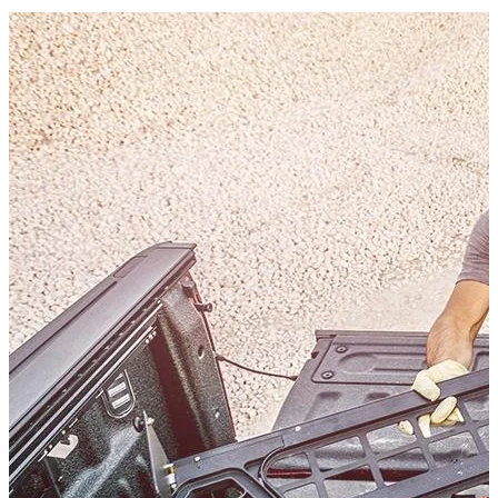
Caractéristiques techniques
Poids net
:
4
kg
Poids brut
:
4
kg
Variantes de configuration
:
1
Prix à partir de
:
350,30
€
TTC
Compatibilité véhicule
Compatible avec
Mitsubishi L200 Baujahr ab 2009 - 2015 Club Cab
Kategorien
Accessoires de Pick-up
Systèmes de rangement et d'arrimage