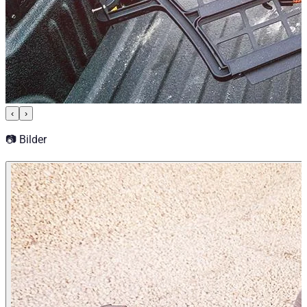
‹
›
📷 Bilder