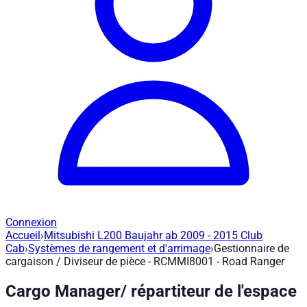
Connexion
Accueil
›
Mitsubishi L200 Baujahr ab 2009 - 2015 Club
Gestionnaire de cargaison / Diviseur d
Cab
›
Systèmes de rangement et d'arrimage
›
Gestionnaire de
cargaison / Diviseur de pièce - RCMMI8001 - Road Ranger
Réf. article
:
RCMMI8001
|
Marque
: Road Ranger® |
Fabricant
:
Cargo Manager/ répartiteur de l'espace
Gestionnaire de chargement / séparateur d'espace pour Roll-N