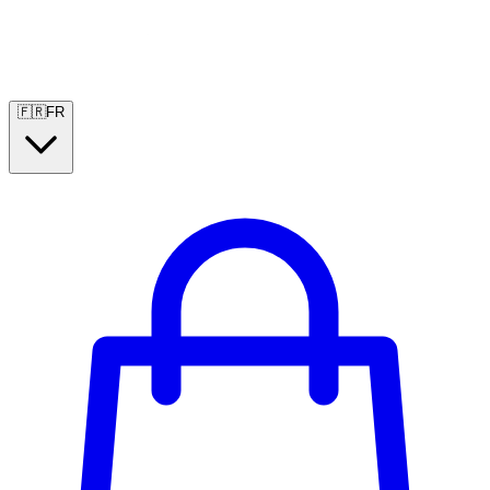
🇫🇷
FR