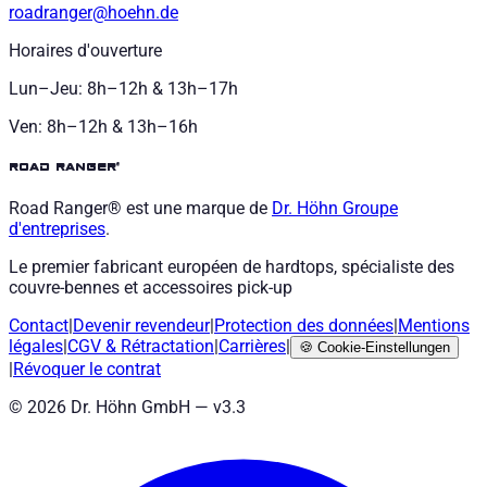
roadranger@hoehn.de
Horaires d'ouverture
Lun–Jeu: 8h–12h & 13h–17h
Ven: 8h–12h & 13h–16h
road ranger®
Road Ranger® est une marque de
Dr. Höhn
Groupe
d'entreprises
.
Le premier fabricant européen de hardtops, spécialiste des
couvre-bennes et accessoires pick-up
Contact
|
Devenir revendeur
|
Protection des données
|
Mentions
légales
|
CGV
&
Rétractation
|
Carrières
|
🍪
Cookie-Einstellungen
|
Révoquer le contrat
©
2026
Dr. Höhn GmbH — v
3.3