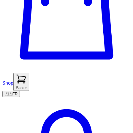
Shop
Panier
🇫🇷
FR