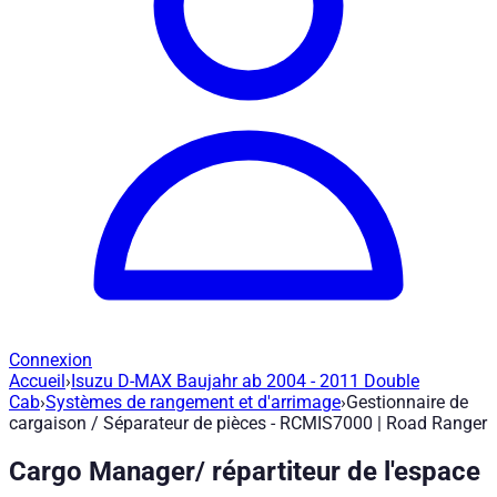
Connexion
Accueil
›
Isuzu D-MAX Baujahr ab 2004 - 2011 Double
Gestionnaire de cargaison / Séparateur
Cab
›
Systèmes de rangement et d'arrimage
›
Gestionnaire de
cargaison / Séparateur de pièces - RCMIS7000 | Road Ranger
Réf. article
:
RCMIS7000
|
Marque
: Road Ranger® |
Fabricant
:
R
Cargo Manager/ répartiteur de l'espace
Gestionnaire de chargement / Séparateur d'espace - Isuzu D