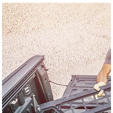
Caractéristiques techniques
Poids net
:
4
kg
Poids brut
:
4
kg
Variantes de configuration
:
1
Prix à partir de
:
350,30
€
TTC
Compatibilité véhicule
Compatible avec
Isuzu D-MAX Baujahr ab 2004 - 2011 Double Cab
Kategorien
Accessoires de Pick-up
Systèmes de rangement et d'arrimage