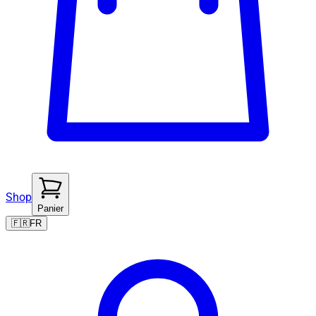
Shop
Panier
🇫🇷
FR