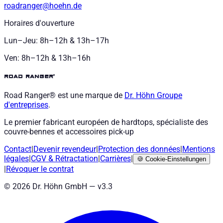
roadranger@hoehn.de
Horaires d'ouverture
Lun–Jeu: 8h–12h & 13h–17h
Ven: 8h–12h & 13h–16h
road ranger®
Road Ranger® est une marque de
Dr. Höhn
Groupe
d'entreprises
.
Le premier fabricant européen de hardtops, spécialiste des
couvre-bennes et accessoires pick-up
Contact
|
Devenir revendeur
|
Protection des données
|
Mentions
légales
|
CGV
&
Rétractation
|
Carrières
|
🍪
Cookie-Einstellungen
|
Révoquer le contrat
©
2026
Dr. Höhn GmbH — v
3.3