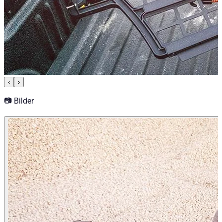
‹
›
📷 Bilder