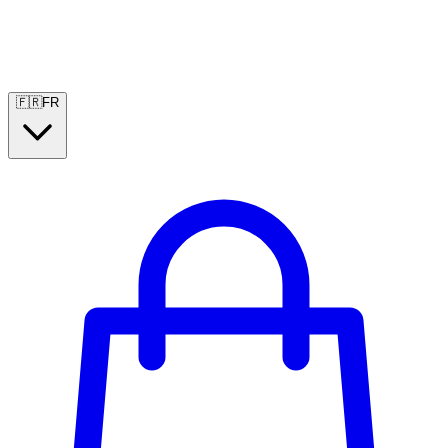
🇫🇷
FR