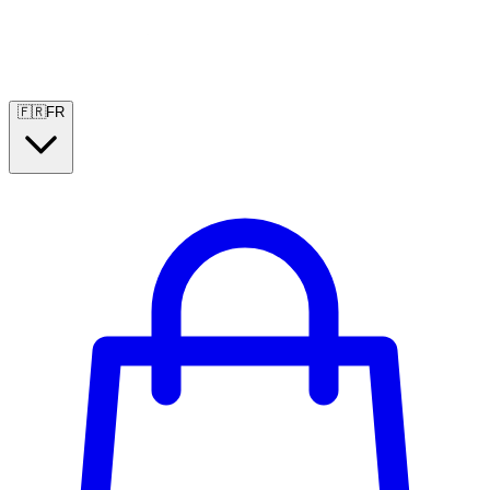
🇫🇷
FR