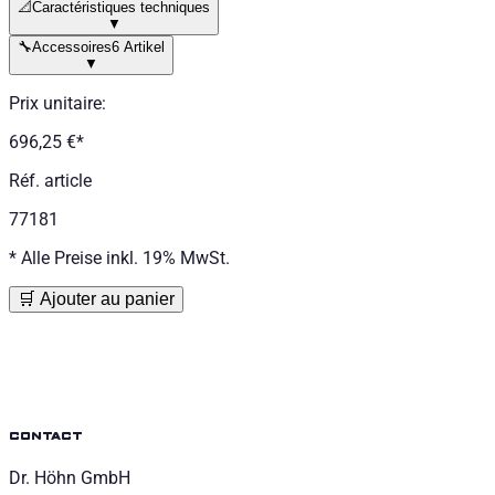
📐
Caractéristiques techniques
▼
🔧
Accessoires
6 Artikel
▼
Prix unitaire
:
696,25 €
*
Réf. article
77181
*
Alle Preise inkl. 19% MwSt.
🛒 Ajouter au panier
contact
Dr. Höhn GmbH