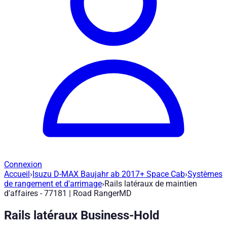
Connexion
Accueil
›
Isuzu D-MAX Baujahr ab 2017+ Space Cab
›
Systèmes
Rails latéraux de maintien d'affaires - 
de rangement et d'arrimage
›
Rails latéraux de maintien
d'affaires - 77181 | Road RangerMD
Réf. article
:
77181
|
Marque
: Road Ranger® |
Fabricant
:
Road 
Rails latéraux Business-Hold
Système de rail d'arrimage pour sécuriser les charges et mont