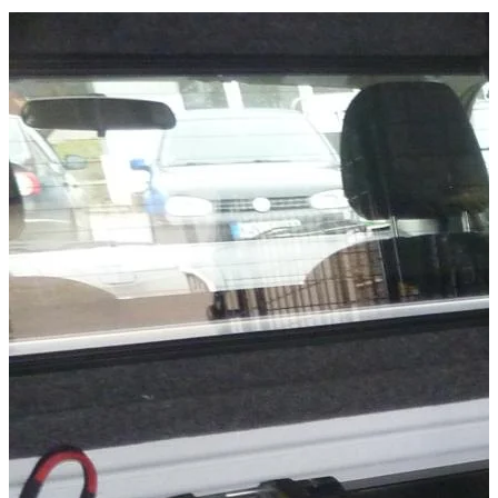
Caractéristiques techniques
Poids net
:
6.9
kg
Poids brut
:
7.1
kg
Temps d'installation
:
90
Variantes de configuration
:
1
Prix à partir de
:
585,08
€
TTC
Compatibilité véhicule
Compatible avec
Isuzu D-MAX Baujahr ab 2017+ Space Cab
Isuzu D-MAX Baujahr ab 2012+ Space Cab
Kategorien
Accessoires de Pick-up
Systèmes de rangement et d'arrimage