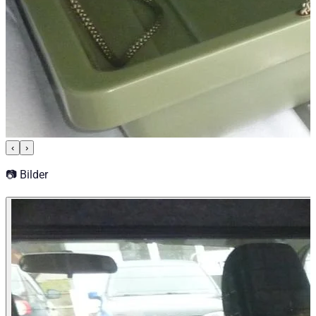
‹
›
📷 Bilder