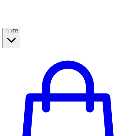
🇫🇷
FR