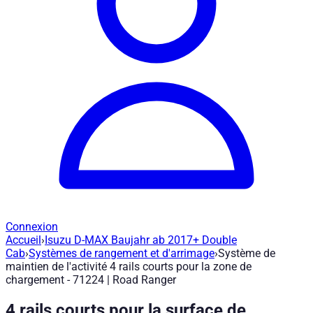
Connexion
Accueil
›
Isuzu D-MAX Baujahr ab 2017+ Double
Système de maintien de l'activité 4 rail
Cab
›
Systèmes de rangement et d'arrimage
›
Système de
maintien de l'activité 4 rails courts pour la zone de
chargement - 71224 | Road Ranger
Réf. article
:
71224
|
Marque
: Road Ranger® |
Fabricant
:
Road 
4 rails courts pour la surface de
Système de fixation composé de 4 rails courts pour la zone d