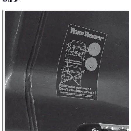
📷 Bilder