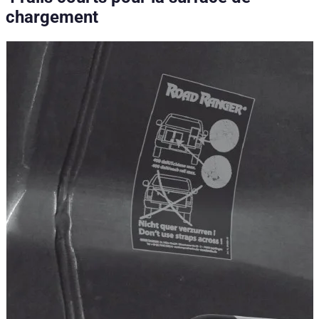
chargement
Caractéristiques techniques
Poids net
:
1.91
kg
Poids brut
:
1.91
kg
Variantes de configuration
:
1
Prix à partir de
:
225,79
€
TTC
Compatibilité véhicule
Compatible avec
Isuzu D-MAX Baujahr ab 2017+ Double Cab
Isuzu D-MAX Baujahr ab 2012+ Space Cab
Isuzu D-MAX Baujahr ab 2017+ Space Cab
Isuzu D-MAX Baujahr ab 2017+ Single Cab
Isuzu D-MAX Baujahr ab 2012+ Double Cab
Isuzu D-MAX Baujahr ab 2012+ Single Cab
Isuzu D-MAX Baujahr ab 2004 - 2011 Space Cab
Isuzu D-MAX Baujahr ab 2004 - 2011 Double Cab
Isuzu D-MAX Baujahr ab 2004 - 2011 Single Cab