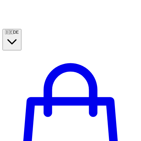
🇩🇪
DE