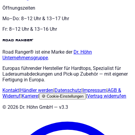
Öffnungszeiten
Mo–Do: 8–12 Uhr & 13–17 Uhr
Fr: 8–12 Uhr & 13–16 Uhr
road ranger®
Road Ranger® ist eine Marke der
Dr. Höhn
Unternehmensgruppe
.
Europas führender Hersteller für Hardtops, Spezialist für
Laderaumabdeckungen und Pick-up Zubehör — mit eigener
Fertigung in Europa.
Kontakt
|
Händler werden
|
Datenschutz
|
Impressum
|
AGB
&
Widerruf
|
Karriere
|
|
Vertrag widerrufen
🍪
Cookie-Einstellungen
©
2026
Dr. Höhn GmbH — v
3.3