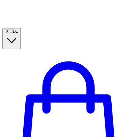
🇩🇪
DE