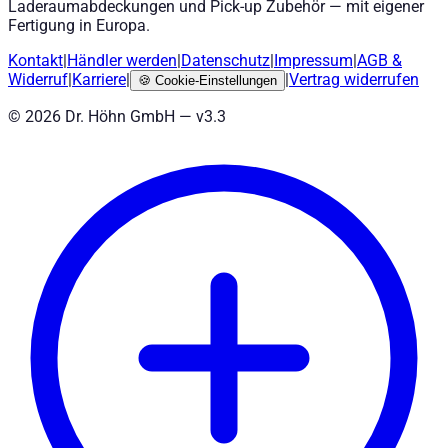
Laderaumabdeckungen und Pick-up Zubehör — mit eigener
Fertigung in Europa.
Kontakt
|
Händler werden
|
Datenschutz
|
Impressum
|
AGB
&
Widerruf
|
Karriere
|
|
Vertrag widerrufen
🍪
Cookie-Einstellungen
©
2026
Dr. Höhn GmbH — v
3.3