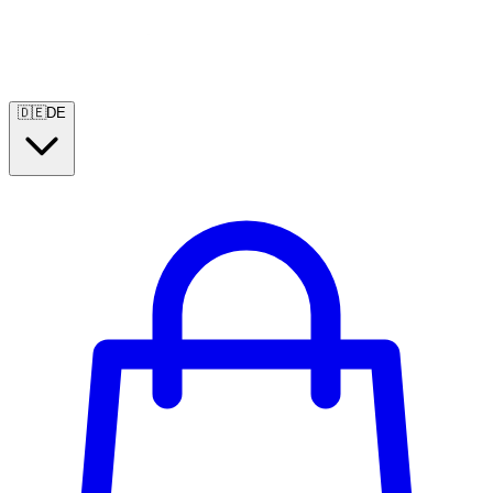
🇩🇪
DE