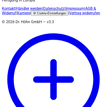
Fertigung in Europa.
Kontakt
|
Händler werden
|
Datenschutz
|
Impressum
|
AGB
&
Widerruf
|
Karriere
|
|
Vertrag widerrufen
🍪
Cookie-Einstellungen
©
2026
Dr. Höhn GmbH — v
3.3