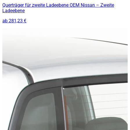
Querträger für zweite Ladeebene OEM Nissan – Zweite
Ladeebene
ab
281,23 €