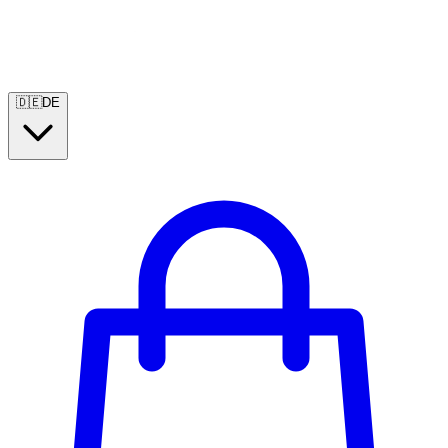
🇩🇪
DE