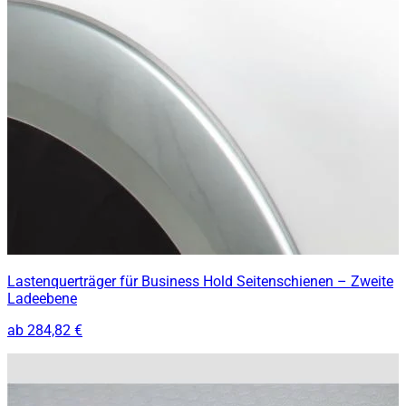
Lastenquerträger für Business Hold Seitenschienen – Zweite
Ladeebene
ab
284,82 €