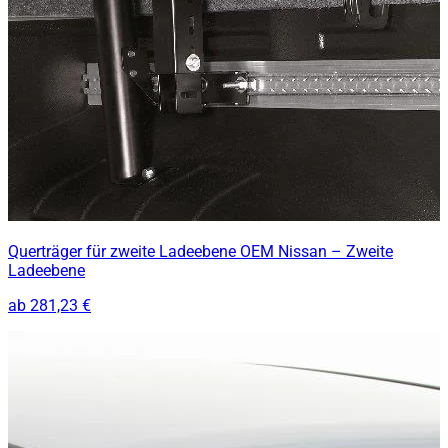
Querträger für zweite Ladeebene OEM Nissan – Zweite
Ladeebene
ab
281,23 €