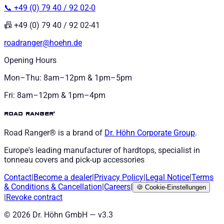
📞 +49 (0) 79 40 / 92 02-0
📠 +49 (0) 79 40 / 92 02-41
roadranger@hoehn.de
Opening Hours
Mon–Thu: 8am–12pm & 1pm–5pm
Fri: 8am–12pm & 1pm–4pm
road ranger®
Road Ranger® is a brand of
Dr. Höhn
Corporate Group
.
Europe's leading manufacturer of hardtops, specialist in
tonneau covers and pick-up accessories
Contact
|
Become a dealer
|
Privacy Policy
|
Legal Notice
|
Terms
& Conditions
&
Cancellation
|
Careers
|
🍪
Cookie-Einstellungen
|
Revoke contract
©
2026
Dr. Höhn GmbH — v
3.3