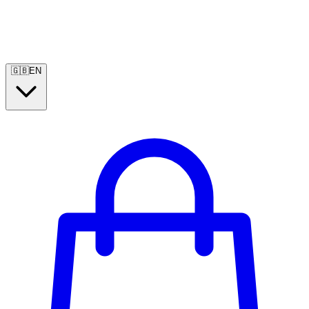
🇬🇧
EN