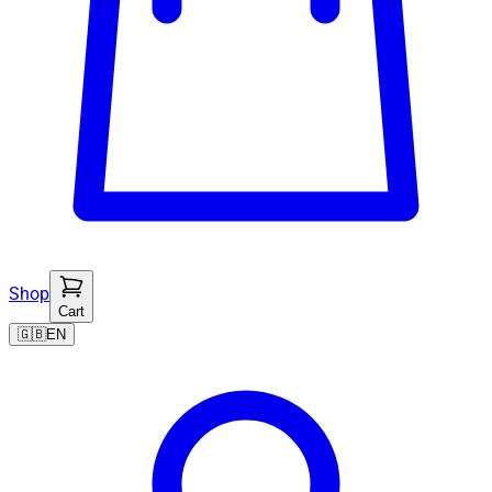
Shop
Cart
🇬🇧
EN