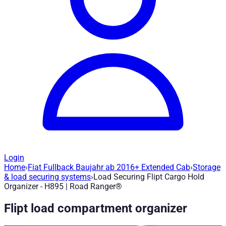
Login
Home
›
Fiat Fullback Baujahr ab 2016+ Extended Cab
›
Storage
Load Securing Flipt Cargo Hold Organize
& load securing systems
›
Load Securing Flipt Cargo Hold
Organizer - H895 | Road Ranger®
Article no.
:
H895
|
Brand
: Road Ranger® |
Manufacturer
:
Road 
Flipt load compartment organizer
Flipt is a folding cargo area organizer for many pickup trucks.