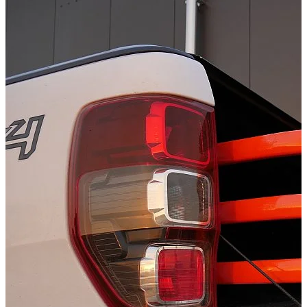
Technical Specifications
Net weight
:
7
kg
Gross weight
:
8
kg
Installation Time
:
90
Configuration variants
:
3
Installation partner required
:
Yes
Price from
:
496.10
€
incl. VAT
Configuration options
This product can be individually configured with 1 options:
Flipt cargo organizer
Colour: Orange
Color: Black
Colour: White
Vehicle compatibility