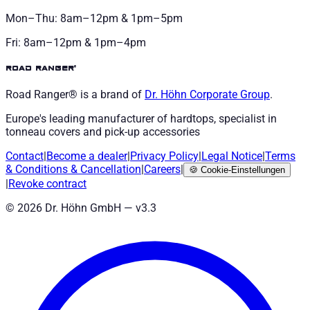
Mon–Thu: 8am–12pm & 1pm–5pm
Fri: 8am–12pm & 1pm–4pm
road ranger®
Road Ranger® is a brand of
Dr. Höhn
Corporate Group
.
Europe's leading manufacturer of hardtops, specialist in
tonneau covers and pick-up accessories
Contact
|
Become a dealer
|
Privacy Policy
|
Legal Notice
|
Terms
& Conditions
&
Cancellation
|
Careers
|
🍪
Cookie-Einstellungen
|
Revoke contract
©
2026
Dr. Höhn GmbH — v
3.3