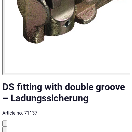
Toyota Hilux Baujahr ab 2006+ Double Cab
Kategorien
Pick-up accessories
Storage & load securing systems
DS fitting with double groove
–
Ladungssicherung
Article no.
71137