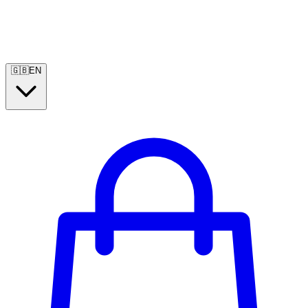
🇬🇧
EN