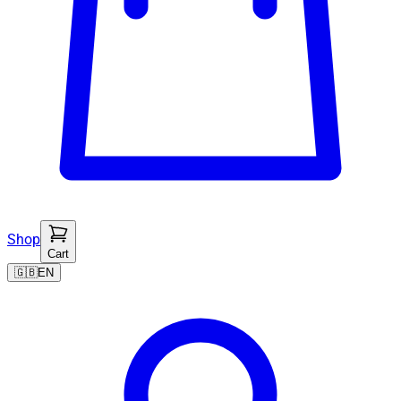
Shop
Cart
🇬🇧
EN