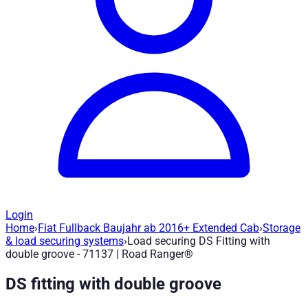
Login
Home
›
Fiat Fullback Baujahr ab 2016+ Extended Cab
›
Storage
Load securing DS Fitting with double gr
& load securing systems
›
Load securing DS Fitting with
double groove - 71137 | Road Ranger®
Article no.
:
71137
|
Brand
: Road Ranger® |
Manufacturer
:
Road
DS fitting with double groove
DS Fitting with double groove