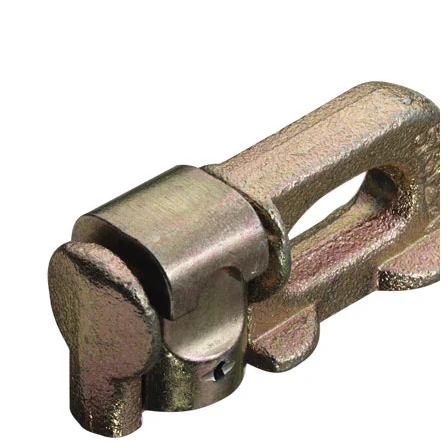
Technical Specifications
Net weight
:
0.05
kg
Gross weight
:
0.05
kg
Configuration variants
:
1
Price from
:
6.73
€
incl. VAT
Vehicle compatibility
Fits for
Fiat Fullback Baujahr ab 2016+ Extended Cab
Fiat Fullback Baujahr ab 2016+ Double Cab
Ford Ranger Baujahr ab 2016+ (Facelift) Doppelkabine
Ford Ranger Baujahr ab 2012+ Doppelkabine
Ford Ranger Baujahr ab 2006 - 2011 Extrakabine
Ford Ranger Baujahr ab 2006 - 2011 Doppelkabine
Ford Ranger Baujahr ab 2016+ (Facelift) Extrakabine
Ford Ranger Baujahr ab 2012+ Extrakabine
Isuzu D-MAX Baujahr ab 2017+ Double Cab
Isuzu D-MAX Baujahr ab 2012+ Space Cab
Isuzu D-MAX Baujahr ab 2004 - 2011 Space Cab