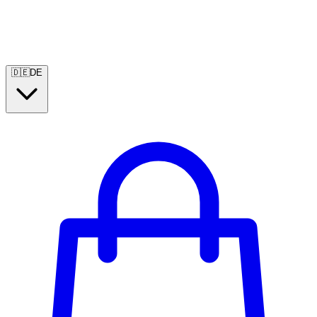
🇩🇪
DE