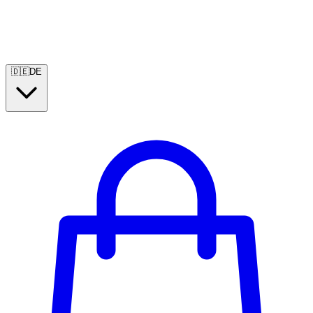
🇩🇪
DE