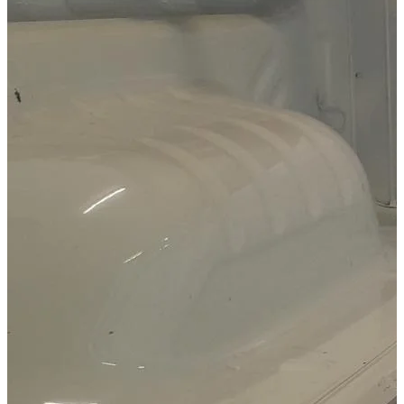
Isuzu D-MAX Baujahr ab 2017+ Double Cab
Nissan Navara (D40) Baujahr ab 2005 - 2015 King Cab
Nissan Navara (D40) Baujahr ab 2005 - 2015 Doppelkabi
Nissan Navara (D40) Baujahr ab 2005 - 2015 Doppelkab
Volkswagen Amarok Baujahr ab 2010 Doppelkabine
Volkswagen Amarok Baujahr ab 2016+ (V6) Doppelkabi
Kategorien
Pick-up Zubehör
Seilwinden