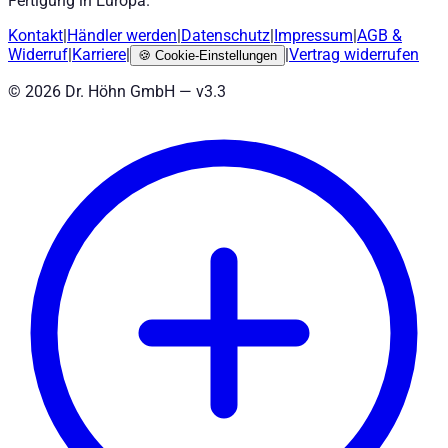
Fertigung in Europa.
Kontakt
|
Händler werden
|
Datenschutz
|
Impressum
|
AGB
&
Widerruf
|
Karriere
|
|
Vertrag widerrufen
🍪
Cookie-Einstellungen
©
2026
Dr. Höhn GmbH — v
3.3