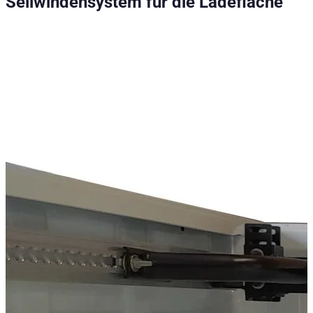
Seilwindensystem für die Ladefläche
🔧 Seilwindenset für die Ladefläche — nur in Verbindung mit 
Technische Daten
Nettogewicht
:
35
kg
Bruttogewicht
:
35
kg
Konfigurationsvarianten
:
1
Einbaupartner erforderlich
:
Ja
Preis ab
:
1.313,00
€
inkl. MwSt.
Fahrzeugkompatibilität
Passend für
Ford Ranger Baujahr ab 2016+ (Facelift) Einzelkabine
Ford Ranger Baujahr ab 2016+ (Facelift) Doppelkabine
Ford Ranger Baujahr ab 2016+ (Facelift) Extrakabine
Ford Ranger Baujahr ab 2012+ Einzelkabine
Ford Ranger Baujahr ab 2012+ Extrakabine
Ford Ranger Baujahr ab 2012+ Doppelkabine
Isuzu D-MAX Baujahr ab 2012+ Double Cab