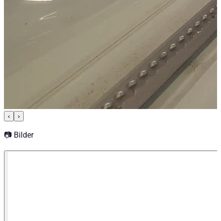
‹
›
📷 Bilder