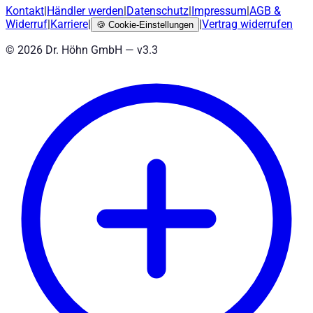
Kontakt
|
Händler werden
|
Datenschutz
|
Impressum
|
AGB
&
Widerruf
|
Karriere
|
|
Vertrag widerrufen
🍪
Cookie-Einstellungen
©
2026
Dr. Höhn GmbH — v
3.3