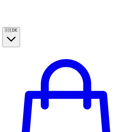
🇩🇪
DE