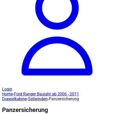
Login
Home
›
Ford Ranger Baujahr ab 2006 - 2011
Panzersicherung - 500080
— Road Rang
Doppelkabine
›
Seilwinden
›
Panzersicherung
Panzersicherung
Artikel-Nr
:
500080
|
Marke
: Road Ranger® |
Hersteller
:
Road Ra