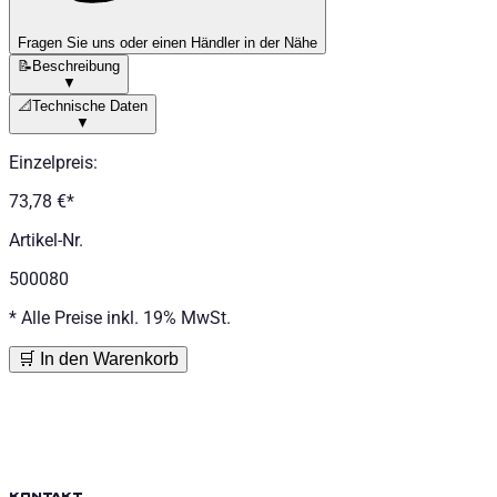
Nissan Navara (D40) Baujahr ab 2005 - 2015 Doppelkab
Nissan Navara (D40) Baujahr ab 2005 - 2015 Doppelkabi
Fragen Sie uns oder einen Händler in der Nähe
📝
Beschreibung
Kategorien
▼
📐
Technische Daten
▼
Pick-up Zubehör
Seilwinden
Einzelpreis
:
73,78 €
*
Artikel-Nr.
500080
*
Alle Preise inkl. 19% MwSt.
🛒 In den Warenkorb
kontakt