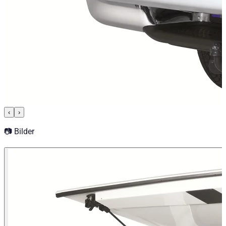
‹
›
📷 Bilder