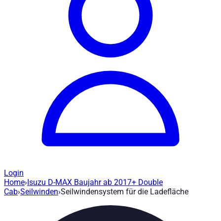
Login
Home
›
Isuzu D-MAX Baujahr ab 2017+ Double
Seilwindensystem für die Ladefläche - 
Cab
›
Seilwinden
›
Seilwindensystem für die Ladefläche
Artikel-Nr
:
250004
|
Marke
: Road Ranger® |
Hersteller
:
Road Ra