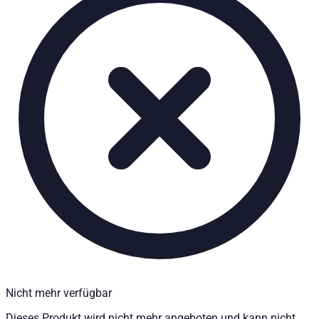
Seilwindensystem für die Ladefläche - Isuzu D-MAX Baujahr
Technische Daten
Nettogewicht
:
15
kg
Bruttogewicht
:
17
kg
Einbauzeit
:
360
Preis ab
:
1.466,74
€
inkl. MwSt.
Fahrzeugkompatibilität
Passend für
Isuzu D-MAX Baujahr ab 2017+ Double Cab
Isuzu D-MAX Baujahr ab 2012+ Double Cab
Isuzu D-MAX Baujahr ab 2012+ Space Cab
Kategorien
Nicht mehr verfügbar
Pick-up Zubehör
Seilwinden
Dieses Produkt wird nicht mehr angeboten und kann nicht