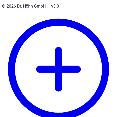
©
2026
Dr. Höhn GmbH — v
3.3