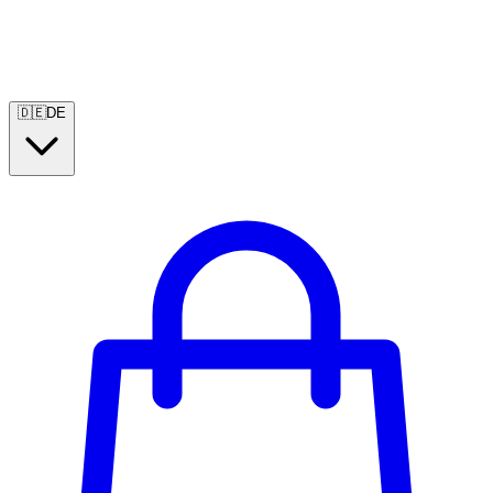
🇩🇪
DE