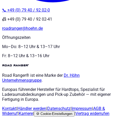
📞 +49 (0) 79 40 / 92 02-0
📠 +49 (0) 79 40 / 92 02-41
roadranger@hoehn.de
Öffnungszeiten
Mo–Do: 8–12 Uhr & 13–17 Uhr
Fr: 8–12 Uhr & 13–16 Uhr
road ranger®
Road Ranger® ist eine Marke der
Dr. Höhn
Unternehmensgruppe
.
Europas führender Hersteller für Hardtops, Spezialist für
Laderaumabdeckungen und Pick-up Zubehör — mit eigener
Fertigung in Europa.
Kontakt
|
Händler werden
|
Datenschutz
|
Impressum
|
AGB
&
Widerruf
|
Karriere
|
|
Vertrag widerrufen
🍪
Cookie-Einstellungen