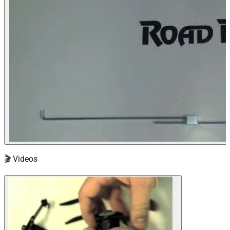
🎬 Videos