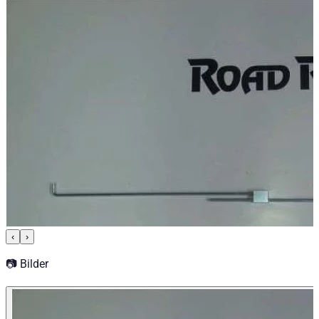
🔒 Schubstange für die Zentralverriegelung — Ersatzteil für R
Technische Daten
Nettogewicht
:
0.4
kg
Bruttogewicht
:
0.5
kg
Konfigurationsvarianten
:
1
Preis ab
:
34,56
€
inkl. MwSt.
‹
›
📷 Bilder