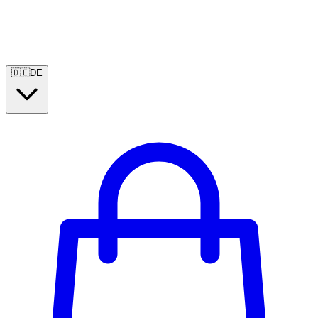
🇩🇪
DE