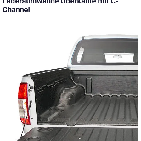
Laderaumwanne Überkante mit C-
Laderaumwanne Überkante mit C-Channel - Nissan Navara (D4
Channel
Technische Daten
Nettogewicht
:
13
kg
Bruttogewicht
:
13
kg
Einbauzeit
:
60
Konfigurationsvarianten
:
1
Einbaupartner erforderlich
:
Ja
Preis ab
:
215,50
€
inkl. MwSt.
Fahrzeugkompatibilität
Passend für
Nissan Navara (D40) Baujahr ab 2005 - 2015 King Cab
Kategorien
Pick-up Zubehör
Laderaumschutzwannen & -teppiche