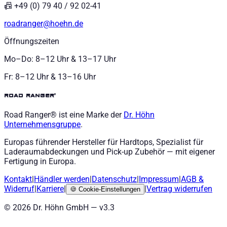
📠 +49 (0) 79 40 / 92 02-41
roadranger@hoehn.de
Öffnungszeiten
Mo–Do: 8–12 Uhr & 13–17 Uhr
Fr: 8–12 Uhr & 13–16 Uhr
road ranger®
Road Ranger® ist eine Marke der
Dr. Höhn
Unternehmensgruppe
.
Europas führender Hersteller für Hardtops, Spezialist für
Laderaumabdeckungen und Pick-up Zubehör — mit eigener
Fertigung in Europa.
Kontakt
|
Händler werden
|
Datenschutz
|
Impressum
|
AGB
&
Widerruf
|
Karriere
|
|
Vertrag widerrufen
🍪
Cookie-Einstellungen
©
2026
Dr. Höhn GmbH — v
3.3