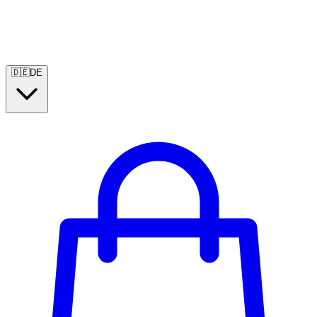
🇩🇪
DE