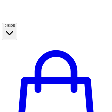
🇩🇪
DE