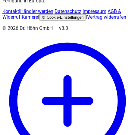
Fertigung in Europa.
Kontakt
|
Händler werden
|
Datenschutz
|
Impressum
|
AGB
&
Widerruf
|
Karriere
|
|
Vertrag widerrufen
🍪
Cookie-Einstellungen
©
2026
Dr. Höhn GmbH — v
3.3