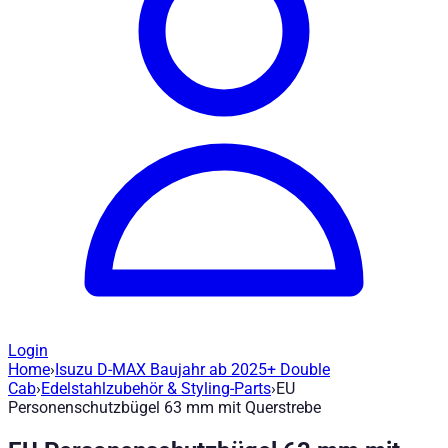
Login
Home
›
Isuzu D-MAX Baujahr ab 2025+ Double
EU Personenschutzbügel 63 mm mit Que
Cab
›
Edelstahlzubehör & Styling-Parts
›
EU
Personenschutzbügel 63 mm mit Querstrebe
Artikel-Nr
:
H1718
|
Marke
: Road Ranger® |
Hersteller
:
Road Ran