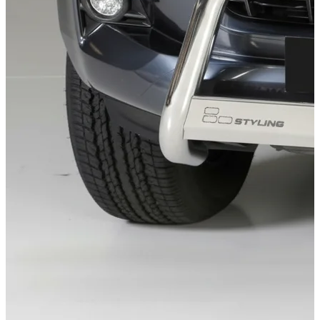
Passend für
Isuzu D-MAX Baujahr ab 2025+ Double Cab
Kategorien
Pick-up Zubehör
Edelstahlzubehör & Styling-Parts