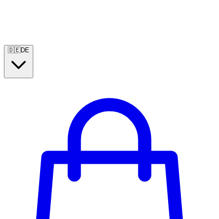
🇩🇪
DE