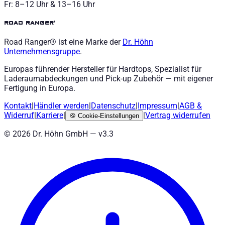
Fr: 8–12 Uhr & 13–16 Uhr
road ranger®
Road Ranger® ist eine Marke der
Dr. Höhn
Unternehmensgruppe
.
Europas führender Hersteller für Hardtops, Spezialist für
Laderaumabdeckungen und Pick-up Zubehör — mit eigener
Fertigung in Europa.
Kontakt
|
Händler werden
|
Datenschutz
|
Impressum
|
AGB
&
Widerruf
|
Karriere
|
|
Vertrag widerrufen
🍪
Cookie-Einstellungen
©
2026
Dr. Höhn GmbH — v
3.3