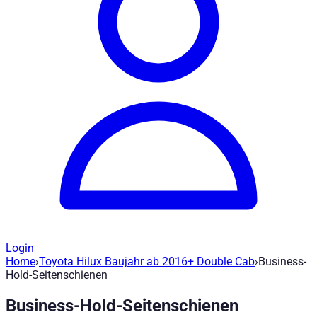
Login
Home
›
Toyota Hilux Baujahr ab 2016+ Double Cab
›
Business-
Business-Hold-Seitenschienen - 310268
Hold-Seitenschienen
Business-Hold-Seitenschienen
Artikel-Nr
:
310268-11
|
Marke
: Road Ranger® |
Hersteller
:
Road