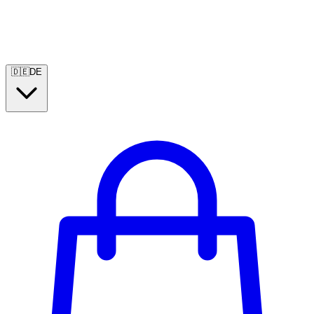
🇩🇪
DE