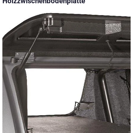
Holzzwischenbodenplatte
Holzzwischenbodenplatte - Ford Ranger Baujahr ab 2006 - 20
Technische Daten
Einbauzeit
:
10
Konfigurationsvarianten
:
1
Preis ab
:
113,60
€
inkl. MwSt.
Fahrzeugkompatibilität
Passend für
Ford Ranger Baujahr ab 2006 - 2011 Doppelkabine
Kategorien
Pick-up Zubehör
Ausziehbare Ladefläche & zweite Ladeebene