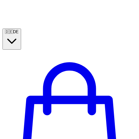
🇩🇪
DE