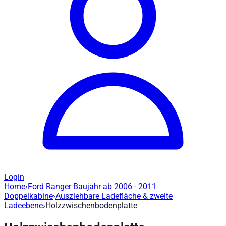
Login
Home
›
Ford Ranger Baujahr ab 2006 - 2011
Holzzwischenbodenplatte - W502115
— 
Doppelkabine
›
Ausziehbare Ladefläche & zweite
Ladeebene
›
Holzzwischenbodenplatte
Artikel-Nr
:
W502115
|
Marke
: Road Ranger® |
Hersteller
:
Road 