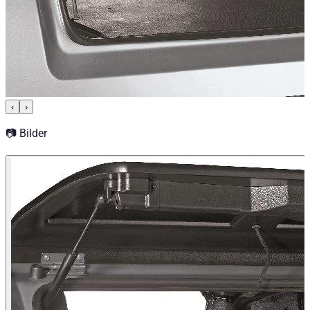
‹
›
📷 Bilder