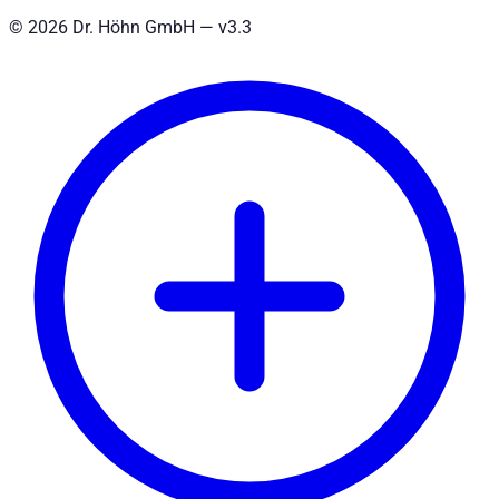
©
2026
Dr. Höhn GmbH — v
3.3