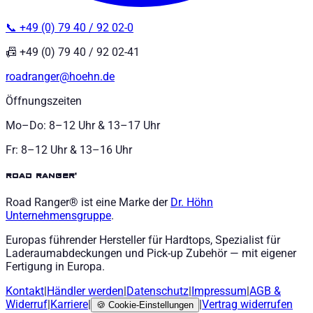
📞 +49 (0) 79 40 / 92 02-0
📠 +49 (0) 79 40 / 92 02-41
roadranger@hoehn.de
Öffnungszeiten
Mo–Do: 8–12 Uhr & 13–17 Uhr
Fr: 8–12 Uhr & 13–16 Uhr
road ranger®
Road Ranger® ist eine Marke der
Dr. Höhn
Unternehmensgruppe
.
Europas führender Hersteller für Hardtops, Spezialist für
Laderaumabdeckungen und Pick-up Zubehör — mit eigener
Fertigung in Europa.
Kontakt
|
Händler werden
|
Datenschutz
|
Impressum
|
AGB
&
Widerruf
|
Karriere
|
|
Vertrag widerrufen
🍪
Cookie-Einstellungen