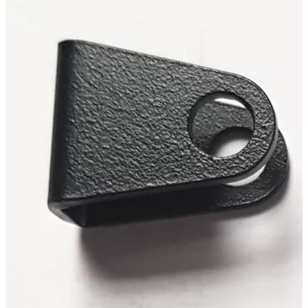
🔧 Befestigungshalter für die Seitenklappe am Road Ranger® 
Technische Daten
Nettogewicht
:
0.2
kg
Bruttogewicht
:
0.25
kg
Einbauzeit
:
5
Konfigurationsvarianten
:
1
Preis ab
:
43,20
€
inkl. MwSt.