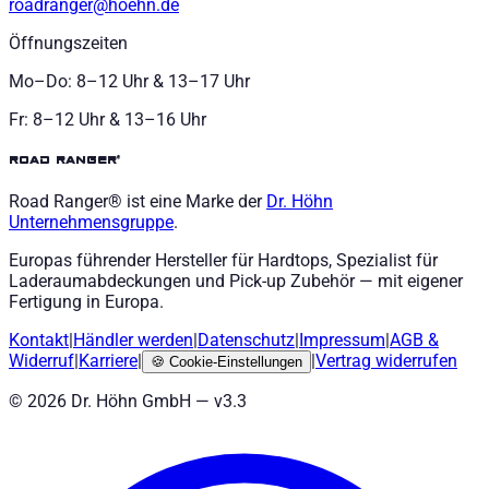
roadranger@hoehn.de
Öffnungszeiten
Mo–Do: 8–12 Uhr & 13–17 Uhr
Fr: 8–12 Uhr & 13–16 Uhr
road ranger®
Road Ranger® ist eine Marke der
Dr. Höhn
Unternehmensgruppe
.
Europas führender Hersteller für Hardtops, Spezialist für
Laderaumabdeckungen und Pick-up Zubehör — mit eigener
Fertigung in Europa.
Kontakt
|
Händler werden
|
Datenschutz
|
Impressum
|
AGB
&
Widerruf
|
Karriere
|
|
Vertrag widerrufen
🍪
Cookie-Einstellungen
©
2026
Dr. Höhn GmbH — v
3.3