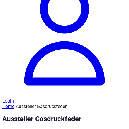
Login
Home
›
Aussteller Gasdruckfeder
Ersatzteile Hardtop - Aussteller Gasdru
Aussteller Gasdruckfeder
Artikel-Nr
:
ET710083
|
Marke
: Road Ranger® |
Hersteller
:
Road 