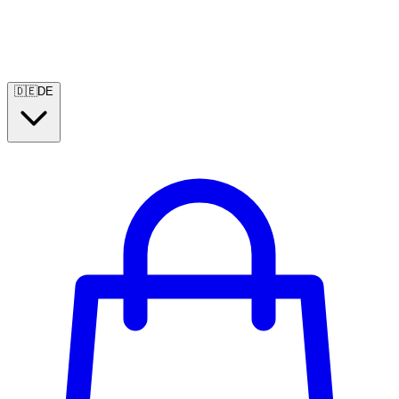
🇩🇪
DE