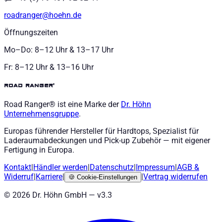
roadranger@hoehn.de
Öffnungszeiten
Mo–Do: 8–12 Uhr & 13–17 Uhr
Fr: 8–12 Uhr & 13–16 Uhr
road ranger®
Road Ranger® ist eine Marke der
Dr. Höhn
Unternehmensgruppe
.
Europas führender Hersteller für Hardtops, Spezialist für
Laderaumabdeckungen und Pick-up Zubehör — mit eigener
Fertigung in Europa.
Kontakt
|
Händler werden
|
Datenschutz
|
Impressum
|
AGB
&
Widerruf
|
Karriere
|
|
Vertrag widerrufen
🍪
Cookie-Einstellungen
©
2026
Dr. Höhn GmbH — v
3.3