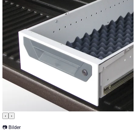
‹
›
📷 Bilder