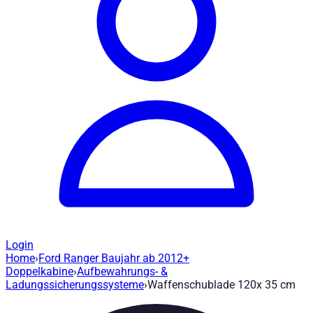
Login
Home
›
Ford Ranger Baujahr ab 2012+
Waffenschublade 120x 35 cm - W50213
Doppelkabine
›
Aufbewahrungs- &
Ladungssicherungssysteme
›
Waffenschublade 120x 35 cm
Artikel-Nr
:
W502133
|
Marke
: Road Ranger® |
Hersteller
:
Road 