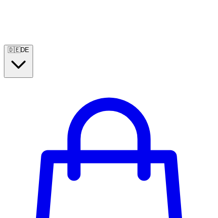
🇩🇪
DE