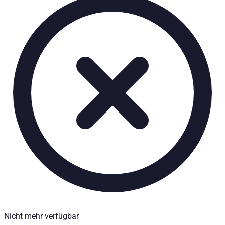
Waffenschublade 120x 35 cm - Ford Ranger Baujahr ab 2012+ 
Technische Daten
Nettogewicht
:
19.75
kg
Bruttogewicht
:
25
kg
Einbaupartner erforderlich
:
Ja
Preis ab
:
1.254,04
€
inkl. MwSt.
Fahrzeugkompatibilität
Passend für
Ford Ranger Baujahr ab 2012+ Doppelkabine
Ford Ranger Baujahr ab 2016+ (Facelift) Doppelkabine
Kategorien
Pick-up Zubehör
Aufbewahrungs- & Ladungssicherungssysteme
Nicht mehr verfügbar