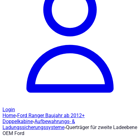
Login
Home
›
Ford Ranger Baujahr ab 2012+
Querträger für zweite Ladeebene OEM F
Doppelkabine
›
Aufbewahrungs- &
Ladungssicherungssysteme
›
Querträger für zweite Ladeebene
OEM Ford
Artikel-Nr
:
240029
|
Marke
: Road Ranger® |
Hersteller
:
Road Ra