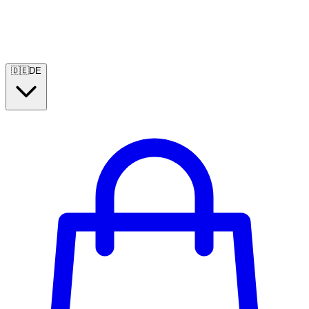
🇩🇪
DE