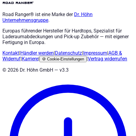
road ranger®
Road Ranger® ist eine Marke der
Dr. Höhn
Unternehmensgruppe
.
Europas führender Hersteller für Hardtops, Spezialist für
Laderaumabdeckungen und Pick-up Zubehör — mit eigener
Fertigung in Europa.
Kontakt
|
Händler werden
|
Datenschutz
|
Impressum
|
AGB
&
Widerruf
|
Karriere
|
|
Vertrag widerrufen
🍪
Cookie-Einstellungen
©
2026
Dr. Höhn GmbH — v
3.3