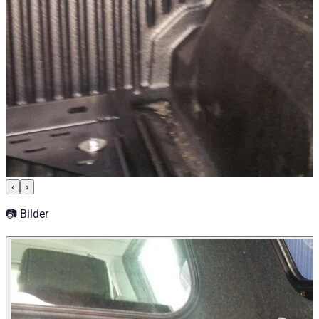
Pick-up Zubehör
Aufbewahrungs- & Ladungssicherungssysteme
‹
›
📷 Bilder