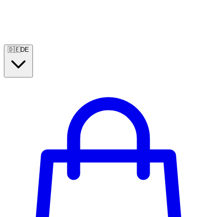
🇩🇪
DE