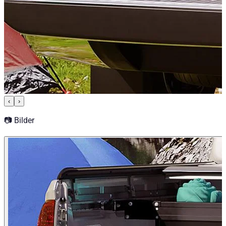
‹
›
📷 Bilder