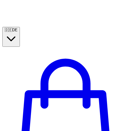
🇩🇪
DE