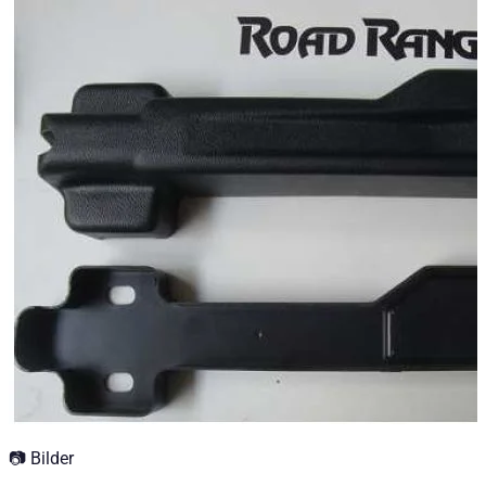
🔒 Abdeckung für die elektrische Verriegelung der Seitenklappe 
Technische Daten
Nettogewicht
:
0.4
kg
Bruttogewicht
:
0.5
kg
Einbauzeit
:
2
Tauschzeit
:
4
Konfigurationsvarianten
:
1
Preis ab
:
79,38
€
inkl. MwSt.
📷 Bilder