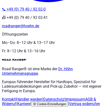
📞 +49 (0) 79 40 / 92 02-0
📠 +49 (0) 79 40 / 92 02-41
roadranger@hoehn.de
Öffnungszeiten
Mo–Do: 8–12 Uhr & 13–17 Uhr
Fr: 8–12 Uhr & 13–16 Uhr
road ranger®
Road Ranger® ist eine Marke der
Dr. Höhn
Unternehmensgruppe
.
Europas führender Hersteller für Hardtops, Spezialist für
Laderaumabdeckungen und Pick-up Zubehör — mit eigener
Fertigung in Europa.
Kontakt
|
Händler werden
|
Datenschutz
|
Impressum
|
AGB
&
Widerruf
|
Karriere
|
|
Vertrag widerrufen
🍪
Cookie-Einstellungen