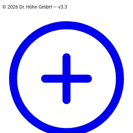
©
2026
Dr. Höhn GmbH — v
3.3