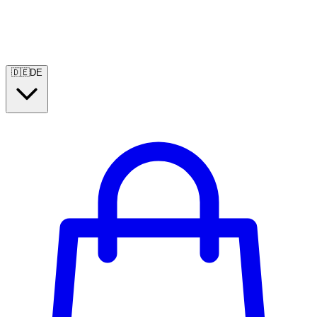
🇩🇪
DE