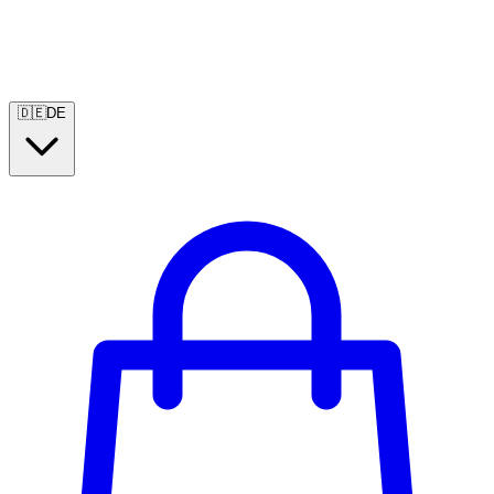
🇩🇪
DE