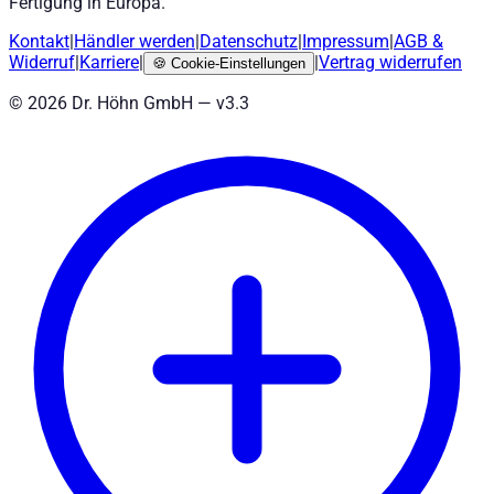
Fertigung in Europa.
Kontakt
|
Händler werden
|
Datenschutz
|
Impressum
|
AGB
&
Widerruf
|
Karriere
|
|
Vertrag widerrufen
🍪
Cookie-Einstellungen
©
2026
Dr. Höhn GmbH — v
3.3