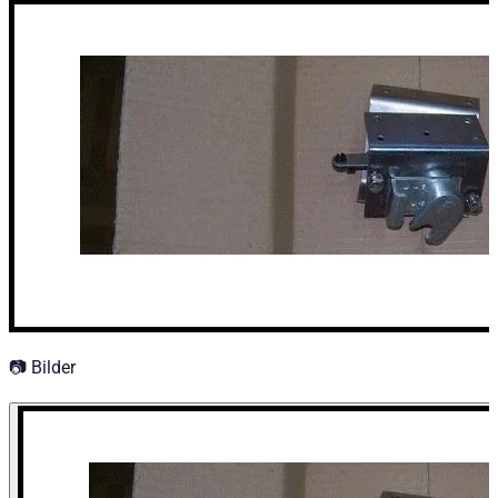
🔧 Beschlag — Ersatzteil für Road Ranger® Hardtops.
Technische Daten
Konfigurationsvarianten
:
1
Preis ab
:
43,20
€
inkl. MwSt.
📷 Bilder