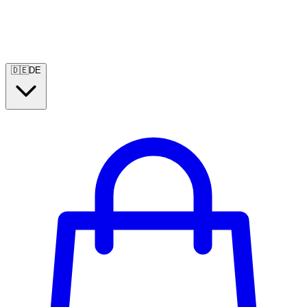
🇩🇪
DE