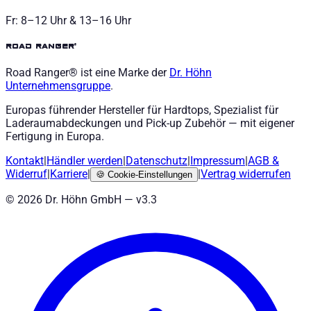
Fr: 8–12 Uhr & 13–16 Uhr
road ranger®
Road Ranger® ist eine Marke der
Dr. Höhn
Unternehmensgruppe
.
Europas führender Hersteller für Hardtops, Spezialist für
Laderaumabdeckungen und Pick-up Zubehör — mit eigener
Fertigung in Europa.
Kontakt
|
Händler werden
|
Datenschutz
|
Impressum
|
AGB
&
Widerruf
|
Karriere
|
|
Vertrag widerrufen
🍪
Cookie-Einstellungen
©
2026
Dr. Höhn GmbH — v
3.3