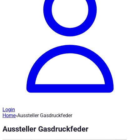
Login
Home
›
Aussteller Gasdruckfeder
Ersatzteile Hardtop - Aussteller Gasdru
Aussteller Gasdruckfeder
Artikel-Nr
:
ET400103
|
Marke
: Road Ranger® |
Hersteller
:
Road 