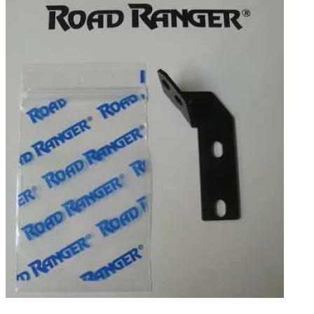
🔧 Aussteller für die Gasdruckfeder der rechten Seitenklappe,
Technische Daten
Nettogewicht
:
0.5
kg
Bruttogewicht
:
0.6
kg
Einbauzeit
:
5
Tauschzeit
:
10
Konfigurationsvarianten
:
1
Preis ab
:
21,60
€
inkl. MwSt.