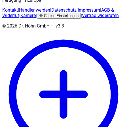
Fertigung in Europa.
Kontakt
|
Händler werden
|
Datenschutz
|
Impressum
|
AGB
&
Widerruf
|
Karriere
|
|
Vertrag widerrufen
🍪
Cookie-Einstellungen
©
2026
Dr. Höhn GmbH — v
3.3