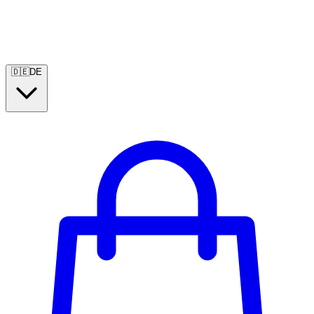
🇩🇪
DE