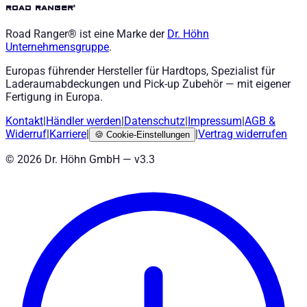
road ranger®
Road Ranger® ist eine Marke der
Dr. Höhn
Unternehmensgruppe
.
Europas führender Hersteller für Hardtops, Spezialist für
Laderaumabdeckungen und Pick-up Zubehör — mit eigener
Fertigung in Europa.
Kontakt
|
Händler werden
|
Datenschutz
|
Impressum
|
AGB
&
Widerruf
|
Karriere
|
|
Vertrag widerrufen
🍪
Cookie-Einstellungen
©
2026
Dr. Höhn GmbH — v
3.3