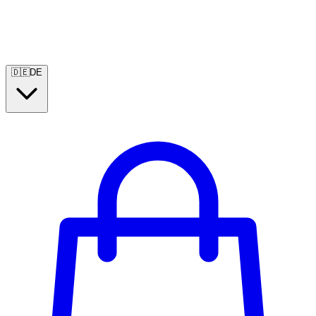
🇩🇪
DE