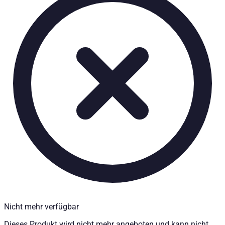
BED X-Tender - Ladeflächenverlängerung - Nissan Navara (D4
Technische Daten
Einbauzeit
:
60
Einbaupartner erforderlich
:
Ja
Preis ab
:
332,64
€
inkl. MwSt.
Fahrzeugkompatibilität
Passend für
Nissan Navara (D40) Baujahr ab 2005 - 2015 King Cab
Nissan Navara (D40) Baujahr ab 2005 - 2015 Doppelkab
Kategorien
Pick-up accessories
Storage & load securing systems
Nicht mehr verfügbar
Dieses Produkt wird nicht mehr angeboten und kann nicht