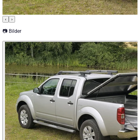
‹
›
📷 Bilder