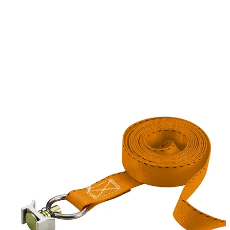
Länge 3 Meter. Belastbarkeit 400 kg. Gurtbreite 25 mm
Technische Daten
Nettogewicht
:
0.4
kg
Bruttogewicht
:
0.5
kg
Konfigurationsvarianten
:
1
Preis ab
:
19,92
€
inkl. MwSt.
Fahrzeugkompatibilität
Passend für
Dodge RAM Baujahr ab 2018+ 5''5 Bed
Ford F150 Baujahr ab 2018+ 5''5 Bed
Ford Ranger Baujahr ab 2016+ (Facelift) Extrakabine
Ford Ranger Baujahr ab 2006 - 2011 Doppelkabine
Ford Ranger Baujahr ab 2012+ Extrakabine
Ford Ranger Baujahr ab 2012+ Doppelkabine
Ford Ranger Baujahr ab 2006 - 2011 Extrakabine
Ford Ranger Baujahr 2023+ Doppelkabine
Ford Ranger Baujahr ab 2016+ (Facelift) Doppelkabine