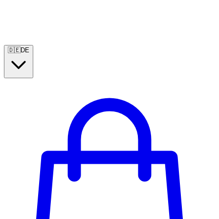
🇩🇪
DE