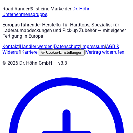
Road Ranger® ist eine Marke der
Dr. Höhn
Unternehmensgruppe
.
Europas führender Hersteller für Hardtops, Spezialist für
Laderaumabdeckungen und Pick-up Zubehör — mit eigener
Fertigung in Europa.
Kontakt
|
Händler werden
|
Datenschutz
|
Impressum
|
AGB
&
Widerruf
|
Karriere
|
|
Vertrag widerrufen
🍪
Cookie-Einstellungen
©
2026
Dr. Höhn GmbH — v
3.3