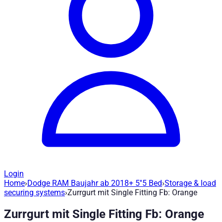
Login
Home
›
Dodge RAM Baujahr ab 2018+ 5''5 Bed
›
Storage & load
Ladungssicherung Zurrgurt mit Single Fi
securing systems
›
Zurrgurt mit Single Fitting Fb: Orange
Zurrgurt mit Single Fitting Fb: Orange
Artikel-Nr
:
79057/105
|
Marke
: Road Ranger® |
Hersteller
:
Road