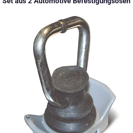
Set aus 2 Automotive Befestigungsösen
Set besteht aus 2 Automotive Befestigungsösen für Business
Technische Daten
Nettogewicht
:
1
kg
Bruttogewicht
:
1
kg
Konfigurationsvarianten
:
1
Preis ab
:
12,73
€
inkl. MwSt.
Fahrzeugkompatibilität
Passend für
Ford Ranger Baujahr 2023+ Doppelkabine
Ford Ranger Baujahr ab 2012+ Doppelkabine
Ford Ranger Baujahr ab 2016+ (Facelift) Doppelkabine
Ford Ranger Baujahr ab 2006 - 2011 Extrakabine
Ford Ranger Baujahr ab 2006 - 2011 Doppelkabine
Ford Ranger Baujahr ab 2012+ Extrakabine
Ford Ranger Baujahr ab 2016+ (Facelift) Extrakabine
Isuzu D-MAX Baujahr ab 2017+ Double Cab
Isuzu D-MAX Baujahr ab 2012+ Space Cab