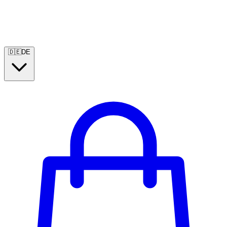
🇩🇪
DE