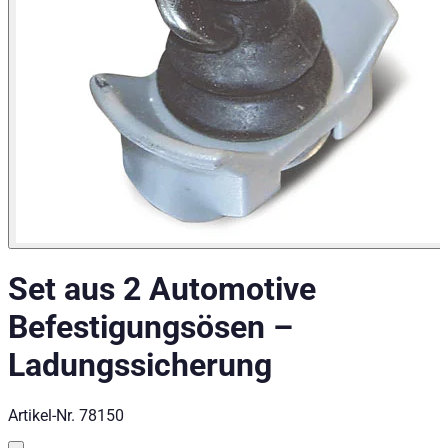
Volkswagen Amarok Baujahr ab 2016+ (V6) Doppelkabi
Volkswagen Amarok Baujahr ab 2010 Doppelkabine
Kategorien
Pick-up accessories
Storage & load securing systems
Set aus 2 Automotive
Befestigungsösen
–
Ladungssicherung
Artikel-Nr.
78150