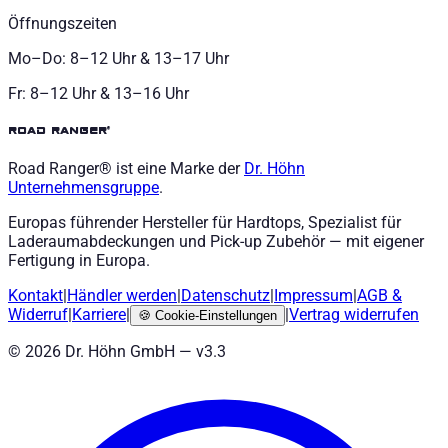
Öffnungszeiten
Mo–Do: 8–12 Uhr & 13–17 Uhr
Fr: 8–12 Uhr & 13–16 Uhr
road ranger®
Road Ranger® ist eine Marke der
Dr. Höhn
Unternehmensgruppe
.
Europas führender Hersteller für Hardtops, Spezialist für
Laderaumabdeckungen und Pick-up Zubehör — mit eigener
Fertigung in Europa.
Kontakt
|
Händler werden
|
Datenschutz
|
Impressum
|
AGB
&
Widerruf
|
Karriere
|
|
Vertrag widerrufen
🍪
Cookie-Einstellungen
©
2026
Dr. Höhn GmbH — v
3.3