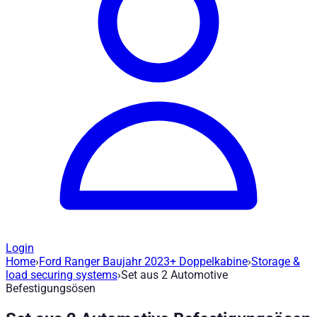
Login
Home
›
Ford Ranger Baujahr 2023+ Doppelkabine
›
Storage &
Ladungssicherung Set aus 2 Automotive
load securing systems
›
Set aus 2 Automotive
Befestigungsösen
Artikel-Nr
:
78150
|
Marke
: Road Ranger® |
Hersteller
:
Road Ran