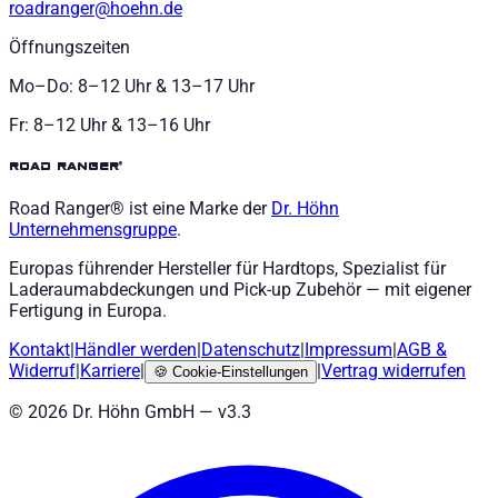
roadranger@hoehn.de
Öffnungszeiten
Mo–Do: 8–12 Uhr & 13–17 Uhr
Fr: 8–12 Uhr & 13–16 Uhr
road ranger®
Road Ranger® ist eine Marke der
Dr. Höhn
Unternehmensgruppe
.
Europas führender Hersteller für Hardtops, Spezialist für
Laderaumabdeckungen und Pick-up Zubehör — mit eigener
Fertigung in Europa.
Kontakt
|
Händler werden
|
Datenschutz
|
Impressum
|
AGB
&
Widerruf
|
Karriere
|
|
Vertrag widerrufen
🍪
Cookie-Einstellungen
©
2026
Dr. Höhn GmbH — v
3.3