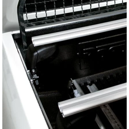
Passend für
Volkswagen Amarok Baujahr ab 2016+ (V6) Doppelkabi
Volkswagen Amarok Baujahr ab 2010 Doppelkabine
Kategorien
Pick-up accessories
Storage & load securing systems