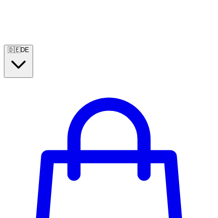
🇩🇪
DE