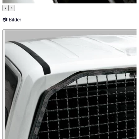
‹
›
📷 Bilder