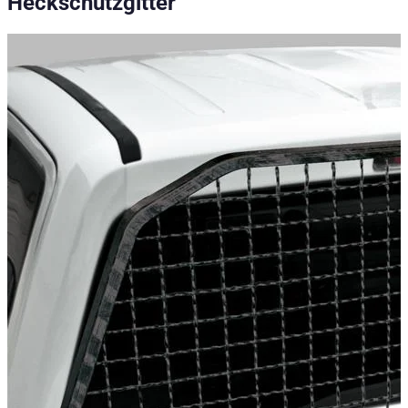
Heckschutzgitter
Road Ranger® Heckschutzgitter aus stabilem pulverbeschichtet
Technische Daten
Nettogewicht
:
10
kg
Bruttogewicht
:
10
kg
Einbauzeit
:
90
Konfigurationsvarianten
:
2
Preis ab
:
270,27
€
inkl. MwSt.
Konfigurationsoptionen
Dieses Produkt kann mit 1 Optionen individuell konfiguriert we
Befestigung
Im Business Hold System
— Ausziehbare Ladefläche wird
Universal
— Ausziehbare Ladefläche wird durch präzises B
Fahrzeugkompatibilität