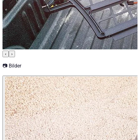
‹
›
📷 Bilder