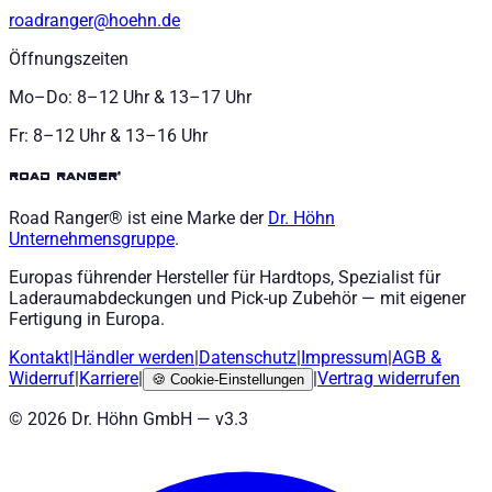
roadranger@hoehn.de
Öffnungszeiten
Mo–Do: 8–12 Uhr & 13–17 Uhr
Fr: 8–12 Uhr & 13–16 Uhr
road ranger®
Road Ranger® ist eine Marke der
Dr. Höhn
Unternehmensgruppe
.
Europas führender Hersteller für Hardtops, Spezialist für
Laderaumabdeckungen und Pick-up Zubehör — mit eigener
Fertigung in Europa.
Kontakt
|
Händler werden
|
Datenschutz
|
Impressum
|
AGB
&
Widerruf
|
Karriere
|
|
Vertrag widerrufen
🍪
Cookie-Einstellungen
©
2026
Dr. Höhn GmbH — v
3.3