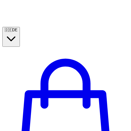
🇩🇪
DE