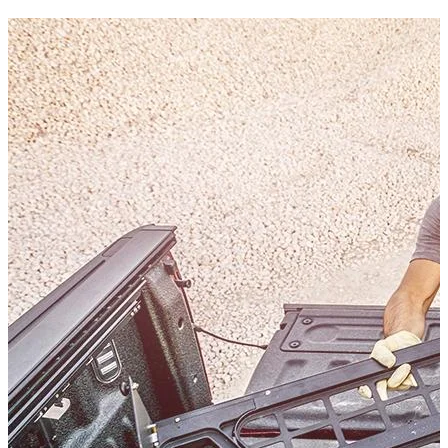
Cargo Manager — Raumaufteiler für sicheres Verzurren der Lad
Technische Daten
Nettogewicht
:
4
kg
Bruttogewicht
:
4
kg
Konfigurationsvarianten
:
1
Preis ab
:
350,30
€
inkl. MwSt.
Fahrzeugkompatibilität
Passend für
Toyota Hilux Baujahr ab 2006+ Extra Cab
Kategorien
Pick-up accessories
Storage & load securing systems