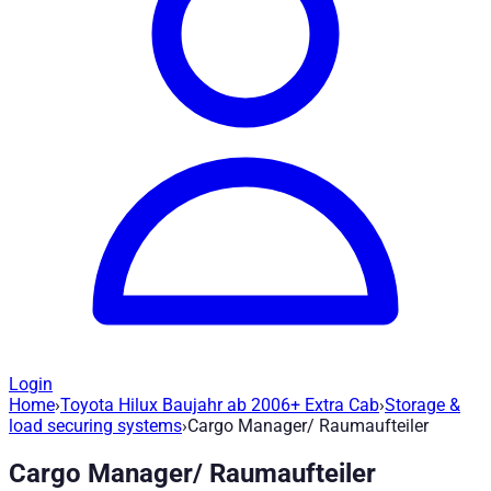
Login
Home
›
Toyota Hilux Baujahr ab 2006+ Extra Cab
›
Storage &
Cargo Manager/ Raumaufteiler - RCMT
load securing systems
›
Cargo Manager/ Raumaufteiler
Cargo Manager/ Raumaufteiler
Artikel-Nr
:
RCMTO8001
|
Marke
: Road Ranger® |
Hersteller
:
Ro